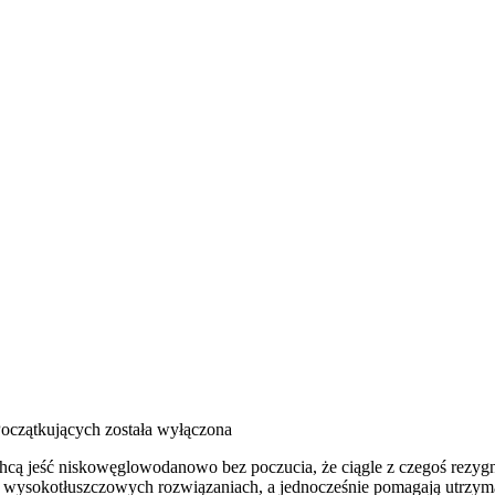
Początkujących
została wyłączona
hcą jeść niskowęglowodanowo bez poczucia, że ciągle z czegoś rezygn
 wysokotłuszczowych rozwiązaniach, a jednocześnie pomagają utrzymać k