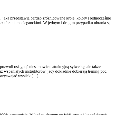
, jaka przedstawia bardzo zróżnicowane kroje, kolory i jednocześnie
eż z ubraniami eleganckimi. W jednym i drugim przypadku ubrania są
pozwoli osiągnąć niesamowicie atrakcyjną sylwetkę, ale także
ez wspaniałych instruktorów, jacy dokładnie dobierają trening pod
 przyswajać wysiłek […]
w 100% zrozumiałe. W końcu chcemy co jakiś czas od kogoś dostać