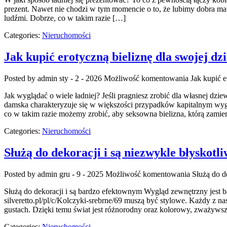
prezent. Nawet nie chodzi w tym momencie o to, że lubimy dobra mate
ludźmi. Dobrze, co w takim razie […]
Categories:
Nieruchomości
Jak kupić erotyczną bieliznę dla swojej d
Posted by admin
sty - 2 - 2026
Możliwość komentowania
Jak kupić e
Jak wyglądać o wiele ładniej? Jeśli pragniesz zrobić dla własnej dzie
damska charakteryzuje się w większości przypadków kapitalnym wygl
co w takim razie możemy zrobić, aby seksowna bielizna, którą zamie
Categories:
Nieruchomości
Służą do dekoracji i są niezwykle błyskot
Posted by admin
gru - 9 - 2025
Możliwość komentowania
Służą do d
Służą do dekoracji i są bardzo efektownym Wygląd zewnętrzny jest ba
silveretto.pl/pl/c/Kolczyki-srebrne/69 muszą być stylowe. Każdy z n
gustach. Dzięki temu świat jest różnorodny oraz kolorowy, zważyw
Categories:
Nieruchomości