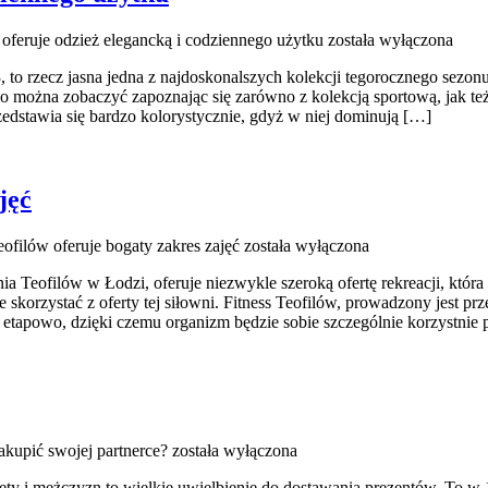
 oferuje odzież elegancką i codziennego użytku
została wyłączona
 to rzecz jasna jedna z najdoskonalszych kolekcji tegorocznego sezonu
 co można zobaczyć zapoznając się zarówno z kolekcją sportową, jak t
edstawia się bardzo kolorystycznie, gdyż w niej dominują […]
jęć
ofilów oferuje bogaty zakres zajęć
została wyłączona
Teofilów w Łodzi, oferuje niezwykle szeroką ofertę rekreacji, która 
 skorzystać z oferty tej siłowni. Fitness Teofilów, prowadzony jest prz
 etapowo, dzięki czemu organizm będzie sobie szczególnie korzystnie
akupić swojej partnerce?
została wyłączona
iety i mężczyzn to wielkie uwielbienie do dostawania prezentów. To 