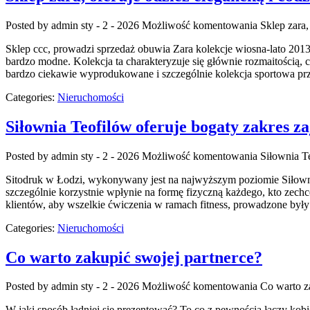
Posted by admin
sty - 2 - 2026
Możliwość komentowania
Sklep zara,
Sklep ccc, prowadzi sprzedaż obuwia Zara kolekcje wiosna-lato 2013,
bardzo modne. Kolekcja ta charakteryzuje się głównie rozmaitością,
bardzo ciekawie wyprodukowane i szczególnie kolekcja sportowa prz
Categories:
Nieruchomości
Siłownia Teofilów oferuje bogaty zakres za
Posted by admin
sty - 2 - 2026
Możliwość komentowania
Siłownia Te
Sitodruk w Łodzi, wykonywany jest na najwyższym poziomie Siłownia 
szczególnie korzystnie wpłynie na formę fizyczną każdego, kto zechce
klientów, aby wszelkie ćwiczenia w ramach fitness, prowadzone były
Categories:
Nieruchomości
Co warto zakupić swojej partnerce?
Posted by admin
sty - 2 - 2026
Możliwość komentowania
Co warto z
W jaki sposób ładniej się prezentować? To co z pewnością łączy kob