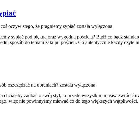
ypiać
coś oczywistego, że pragniemy sypiać
została wyłączona
cemy sypiać pod piękną oraz wygodną pościelą? Bądź co bądź standard 
dni sposób do tematu zakupu pościeli. Co autentycznie każdy czyteln
sób oszczędzać na ubraniach?
została wyłączona
która chciałaby zadbać o swój styl, to przede wszystkim musisz zwróc
ego, więc nie powinnyśmy miewać co do tego większych wątpliwości. W 