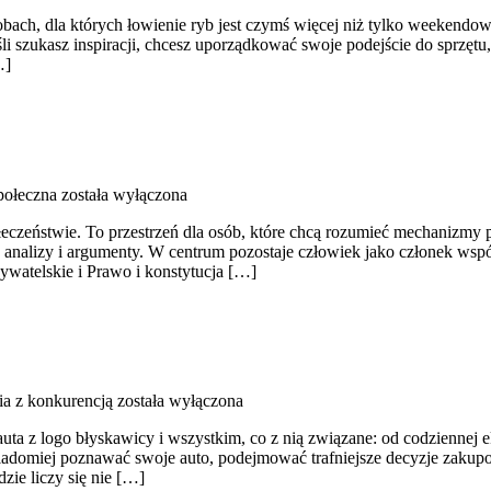
osobach, dla których łowienie ryb jest czymś więcej niż tylko weekend
śli szukasz inspiracji, chcesz uporządkować swoje podejście do sprzętu
…]
połeczna
została wyłączona
społeczeństwie. To przestrzeń dla osób, które chcą rozumieć mechanizmy
analizy i argumenty. W centrum pozostaje człowiek jako członek wspó
bywatelskie i Prawo i konstytucja […]
a z konkurencją
została wyłączona
auta z logo błyskawicy i wszystkim, co z nią związane: od codziennej e
wiadomiej poznawać swoje auto, podejmować trafniejsze decyzje zakup
zie liczy się nie […]