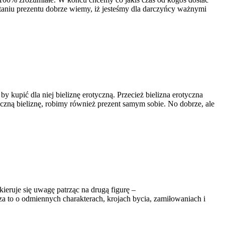
staniu prezentu dobrze wiemy, iż jesteśmy dla darczyńcy ważnymi
y kupić dla niej bieliznę erotyczną. Przecież bielizna erotyczna
zną bieliznę, robimy również prezent samym sobie. No dobrze, ale
ieruje się uwagę patrząc na drugą figurę –
cza to o odmiennych charakterach, krojach bycia, zamiłowaniach i