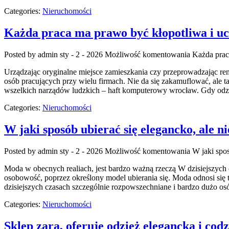
Categories:
Nieruchomości
Każda praca ma prawo być kłopotliwa i uc
Posted by admin
sty - 2 - 2026
Możliwość komentowania
Każda prac
Urządzając oryginalne miejsce zamieszkania czy przeprowadzając rem
osób pracujących przy wielu firmach. Nie da się zakamuflować, ale ta
wszelkich narządów ludzkich – haft komputerowy wrocław. Gdy odzi
Categories:
Nieruchomości
W jaki sposób ubierać się elegancko, ale n
Posted by admin
sty - 2 - 2026
Możliwość komentowania
W jaki spos
Moda w obecnych realiach, jest bardzo ważną rzeczą W dzisiejszych
osobowość, poprzez określony model ubierania się. Moda odnosi się też
dzisiejszych czasach szczególnie rozpowszechniane i bardzo dużo o
Categories:
Nieruchomości
Sklep zara, oferuje odzież elegancką i cod