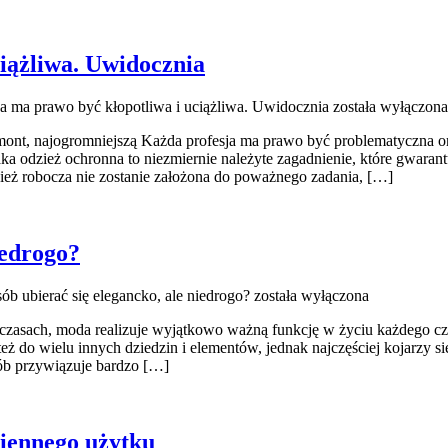
iążliwa. Uwidocznia
a ma prawo być kłopotliwa i uciążliwa. Uwidocznia
została wyłączona
ont, najogromniejszą Każda profesja ma prawo być problematyczna oraz
ka odzież ochronna to niezmiernie należyte zagadnienie, które gwarant
eż robocza nie zostanie założona do poważnego zadania, […]
iedrogo?
ób ubierać się elegancko, ale niedrogo?
została wyłączona
 czasach, moda realizuje wyjątkowo ważną funkcję w życiu każdego cz
 do wielu innych dziedzin i elementów, jednak najczęściej kojarzy się 
sób przywiązuje bardzo […]
ziennego użytku