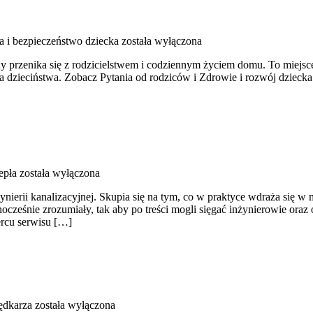
a i bezpieczeństwo dziecka
została wyłączona
hy przenika się z rodzicielstwem i codziennym życiem domu. To miejsc
a dzieciństwa. Zobacz Pytania od rodziców i Zdrowie i rozwój dziecka. 
epła
została wyłączona
ierii kanalizacyjnej. Skupia się na tym, co w praktyce wdraża się w 
nocześnie zrozumiały, tak aby po treści mogli sięgać inżynierowie oraz
rcu serwisu […]
ędkarza
została wyłączona