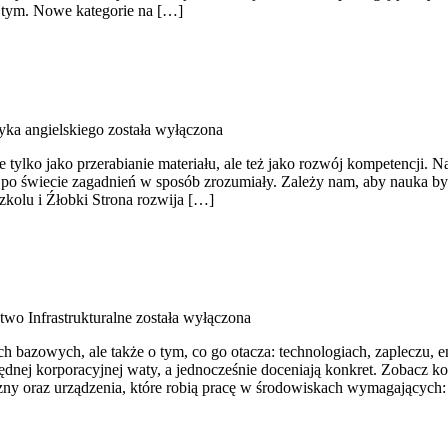
e o tym. Nowe kategorie na […]
yka angielskiego
została wyłączona
e tylko jako przerabianie materiału, ale też jako rozwój kompetencji.
o świecie zagadnień w sposób zrozumiały. Zależy nam, aby nauka była
zkolu i Źłobki Strona rozwija […]
wo Infrastrukturalne
została wyłączona
 bazowych, ale także o tym, co go otacza: technologiach, zapleczu, en
ędnej korporacyjnej waty, a jednocześnie doceniają konkret. Zobacz k
czny oraz urządzenia, które robią pracę w środowiskach wymagających