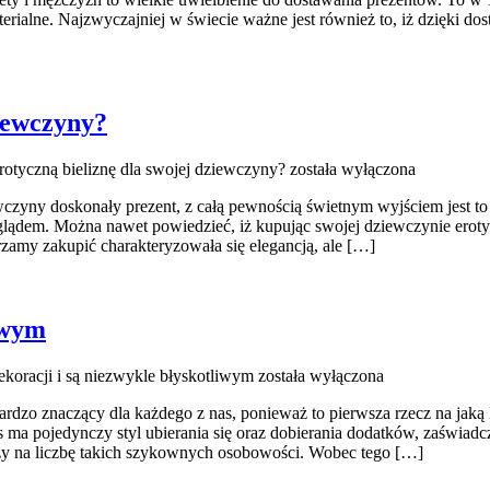
rialne. Najzwyczajniej w świecie ważne jest również to, iż dzięki do
ziewczyny?
rotyczną bieliznę dla swojej dziewczyny?
została wyłączona
wczyny doskonały prezent, z całą pewnością świetnym wyjściem jest to b
ądem. Można nawet powiedzieć, iż kupując swojej dziewczynie erotyc
rzamy zakupić charakteryzowała się elegancją, ale […]
liwym
ekoracji i są niezwykle błyskotliwym
została wyłączona
rdzo znaczący dla każdego z nas, ponieważ to pierwsza rzecz na jaką k
as ma pojedynczy styl ubierania się oraz dobierania dodatków, zaświad
szy na liczbę takich szykownych osobowości. Wobec tego […]