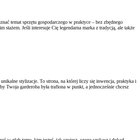
poznać temat sprzętu gospodarczego w praktyce – bez zbędnego
m stażem. Jeśli interesuje Cię legendarna marka z tradycją, ale także
kalne stylizacje. To strona, na której liczy się inwencja, praktyka i
, by Twoja garderoba była trafiona w punkt, a jednocześnie chcesz
eć w głąb temu, kim jesteś, jak czujesz, czego szukasz i dokąd