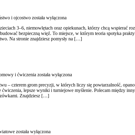
stwo i ojcostwo
została wyłączona
zieciach 3–6, niemowlętach oraz opiekunach, którzy chcą wspierać ro
ak budować bezpieczną więź. To miejsce, w którym teoria spotyka prak
stwo. Na stronie znajdziesz pomysły na […]
omowy i ćwiczenia
została wyłączona
twu – czterem grom precyzji, w których liczy się powtarzalność, opan
zne ćwiczenia, lepsze wyniki i turniejowe myślenie. Polecam między in
azówkami. Znajdziesz […]
wiatowe
została wyłączona