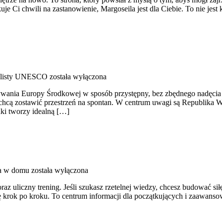
uje Ci chwili na zastanowienie, Margoseila jest dla Ciebie. To nie je
z listy UNESCO
została wyłączona
krywania Europy Środkowej w sposób przystępny, bez zbędnego nadęcia
chcą zostawić przestrzeń na spontan. W centrum uwagi są Republika Węg
ki tworzy idealną […]
a w domu
została wyłączona
raz uliczny trening. Jeśli szukasz rzetelnej wiedzy, chcesz budować si
ę krok po kroku. To centrum informacji dla początkujących i zaawansow