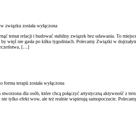
 w związku
została wyłączona
arnąć temat relacji i budować stabilny związek bez udawania. To miejs
 by więź nie gasła po kilku tygodniach. Polecamy Związki w dojrzały
ieczeństwa, […]
o forma terapii
została wyłączona
 stworzona dla osób, które chcą połączyć artystyczną aktywność z tren
ć nie tylko efekt wow, ale też realnie wspierają samopoczucie. Polecam