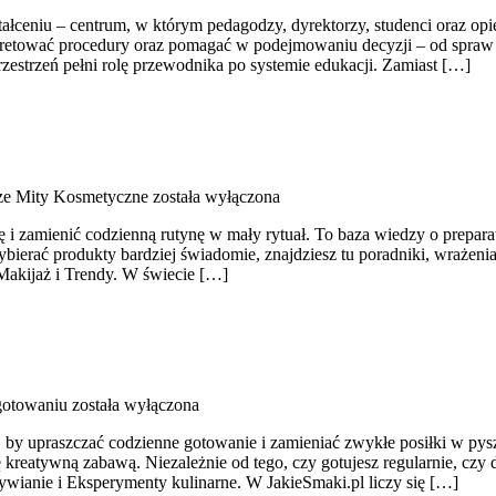
tałceniu – centrum, w którym pedagodzy, dyrektorzy, studenci oraz o
erpretować procedury oraz pomagać w podejmowaniu decyzji – od spra
zestrzeń pełni rolę przewodnika po systemie edukacji. Zamiast […]
ze Mity Kosmetyczne
została wyłączona
 i zamienić codzienną rutynę w mały rytuał. To baza wiedzy o prepara
bierać produkty bardziej świadomie, znajdziesz tu poradniki, wrażen
 Makijaż i Trendy. W świecie […]
gotowaniu
została wyłączona
 by upraszczać codzienne gotowanie i zamieniać zwykłe posiłki w pyszn
ę kreatywną zabawą. Niezależnie od tego, czy gotujesz regularnie, czy
żywianie i Eksperymenty kulinarne. W JakieSmaki.pl liczy się […]