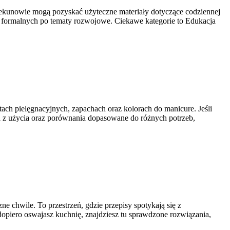
piekunowie mogą pozyskać użyteczne materiały dotyczące codziennej
w formalnych po tematy rozwojowe. Ciekawe kategorie to Edukacja
tach pielęgnacyjnych, zapachach oraz kolorach do manicure. Jeśli
ia z użycia oraz porównania dopasowane do różnych potrzeb,
e chwile. To przestrzeń, gdzie przepisy spotykają się z
 dopiero oswajasz kuchnię, znajdziesz tu sprawdzone rozwiązania,