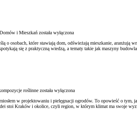
Domów i Mieszkań
została wyłączona
yślą o osobach, które stawiają dom, odświeżają mieszkanie, aranżują 
 spotykają się z praktyczną wiedzą, a tematy takie jak maszyny budowl
kompozycje roślinne
została wyłączona
 rzemiosłem w projektowaniu i pielęgnacji ogrodów. To opowieść o tym, 
 idei stoi Kraków i okolice, czyli region, w którym klimat ma swoje 