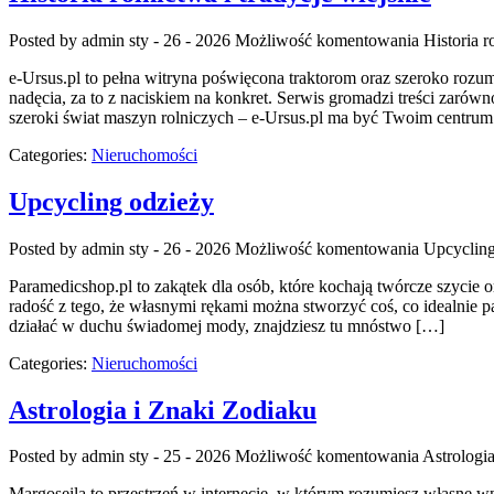
Posted by admin
sty - 26 - 2026
Możliwość komentowania
Historia r
e-Ursus.pl to pełna witryna poświęcona traktorom oraz szeroko rozu
nadęcia, za to z naciskiem na konkret. Serwis gromadzi treści zarówno
szeroki świat maszyn rolniczych – e-Ursus.pl ma być Twoim centrum
Categories:
Nieruchomości
Upcycling odzieży
Posted by admin
sty - 26 - 2026
Możliwość komentowania
Upcycling
Paramedicshop.pl to zakątek dla osób, które kochają twórcze szycie or
radość z tego, że własnymi rękami można stworzyć coś, co idealnie pa
działać w duchu świadomej mody, znajdziesz tu mnóstwo […]
Categories:
Nieruchomości
Astrologia i Znaki Zodiaku
Posted by admin
sty - 25 - 2026
Możliwość komentowania
Astrologi
Margoseila to przestrzeń w internecie, w którym rozumiesz własne wnę