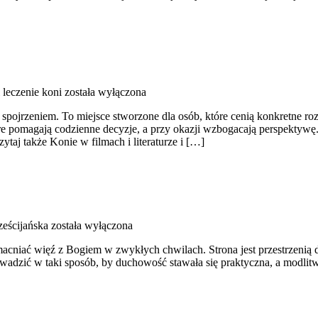
 leczenie koni
została wyłączona
m spojrzeniem. To miejsce stworzone dla osób, które cenią konkretne r
tóre pomagają codzienne decyzje, a przy okazji wzbogacają perspektyw
ytaj także Konie w filmach i literaturze i […]
ześcijańska
została wyłączona
acniać więź z Bogiem w zwykłych chwilach. Strona jest przestrzenią dl
rowadzić w taki sposób, by duchowość stawała się praktyczna, a modlit