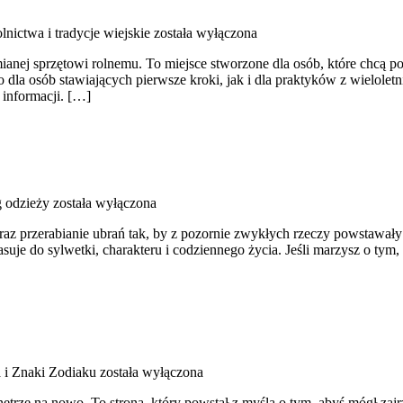
olnictwa i tradycje wiejskie
została wyłączona
mianej sprzętowi rolnemu. To miejsce stworzone dla osób, które chcą 
 dla osób stawiających pierwsze kroki, jak i dla praktyków z wieloletni
 informacji. […]
 odzieży
została wyłączona
az przerabianie ubrań tak, by z pozornie zwykłych rzeczy powstawały uni
suje do sylwetki, charakteru i codziennego życia. Jeśli marzysz o tym
a i Znaki Zodiaku
została wyłączona
trze na nowo. To strona, który powstał z myślą o tym, abyś mógł zajrz