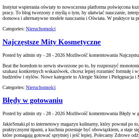
Instytut wspierania oświaty to nowoczesna platforma poświęcona ksz
pracy. To blog tworzony z myślą o tym, by ułatwiać nauczanie, int
domowa i alternatywne modele nauczania i Oświata. W praktyce ta pr
Categories:
Nieruchomości
Najczęstsze Mity Kosmetyczne
Posted by admin
sty - 28 - 2026
Możliwość komentowania
Najczęsts
Beat the boredom to serwis stworzone po to, by rozproszyć monotonię
szukasz konkretnych wskazówek, chcesz lepiej rozumieć formułę i wy
budżetów i stylów. Nowe kategorie to Alergie Skórne i Pielęgnacja i
Categories:
Nieruchomości
Błędy w gotowaniu
Posted by admin
sty - 28 - 2026
Możliwość komentowania
Błędy w 
JakieSmaki.pl to internetowy magazyn kulinarny, który powstał po to,
praktycznymi tipami, a kuchnia przestaje być obowiązkiem, a staje si
które pomagają gotować sprytniej i jeść lepiej. Polecamy Zdrowe od