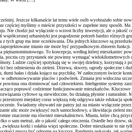
ześniej. Jeszcze kilkanaście lat temu wiele osób wyobrażało sobie no
z częściej myślimy o mieście przyszłości w zupełnie inny sposób. Ma b
u. Nie chodzi już wyłącznie o wzrost liczby inwestycji, ale o jakość 
współczesnej urbanistyki jest pogodzenie potrzeb bardzo różnych grup
da z tych grup ma inne oczekiwania. Dla jednych kluczowe są przedszk
 zaprojektowane miasto nie może być przypadkowym zbiorem funkcji. 
sta piętnastominutowego. To koncepcja, według której mieszkaniec pow
nia, poczta czy przystanek nie powinny wymagać wielokilometrowych do
noty. Ludzie częściej spotykają się w swojej dzielnicy, korzystają z
 bez odniesienia do zieleni. Drzewa, skwery, ogrody społeczne i duże 
, tłumi hałas i działa kojąco na psychikę. W zatłoczonym świecie konta
e w odbetonowywanie placów i podwórek. Zmiana jest widoczna szczegó
e powinna ona dominować nad człowiekiem. Inteligentne systemy zarzą
nacząco poprawić codzienne funkcjonowanie mieszkańców. Kluczowe jes
iązania cyfrowe są niewidoczne, bo działają płynnie i naturalnie. Mi
 przestrzeni miejskiej coraz większą rolę odgrywa także edukacja społ
otoczenie. Świadomy obywatel nie patrzy już na miasto wyłącznie przez
zanie ulic może zwiększyć ruch samochodowy, a likwidacja zieleni mo
 Ogromne znaczenie ma również mieszkalnictwo. Miasta, które chcą pr
o o sam metraż, ale o jakość całego otoczenia. Osiedle bez drzew, skle
, zwiększa korki i osłabia więzi społeczne. Dobre mieszkanie to nie tylk
yszłości muszą być odporne na kryzysy. Pandemia pokazała, jak ważne 