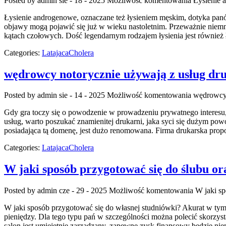
Posted by admin
sie - 18 - 2025
Możliwość komentowania
Łysienie 
Łysienie androgenowe, oznaczane też łysieniem męskim, dotyka pa
objawy mogą pojawić się już w wieku nastoletnim. Przeważnie niemni
kątach czołowych. Dość legendarnym rodzajem łysienia jest również 
Categories:
LatajacaCholera
wędrowcy notorycznie używają z usług dr
Posted by admin
sie - 14 - 2025
Możliwość komentowania
wędrowcy 
Gdy gra toczy się o powodzenie w prowadzeniu prywatnego interesu, n
usług, warto poszukać znamienitej drukarni, jaka syci się dużym pow
posiadająca tą domenę, jest dużo renomowana. Firma drukarska prop
Categories:
LatajacaCholera
W jaki sposób przygotować się do ślubu or
Posted by admin
cze - 29 - 2025
Możliwość komentowania
W jaki sp
W jaki sposób przygotować się do własnej studniówki? Akurat w tym 
pieniędzy. Dla tego typu pań w szczególności można polecić skorzysta
salon jest umiejętnie zarządzany, zapewne zysk finansowy będzie ni