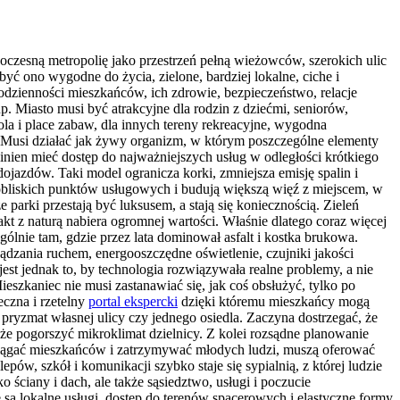
woczesną metropolię jako przestrzeń pełną wieżowców, szerokich ulic
yć ono wygodne do życia, zielone, bardziej lokalne, ciche i
codzienności mieszkańców, ich zdrowie, bezpieczeństwo, relacje
. Miasto musi być atrakcyjne dla rodzin z dziećmi, seniorów,
ola i place zabaw, dla innych tereny rekreacyjne, wygodna
Musi działać jak żywy organizm, w którym poszczególne elementy
inien mieć dostęp do najważniejszych usług w odległości krótkiego
jazdów. Taki model ogranicza korki, zmniejsza emisję spalin i
 pobliskich punktów usługowych i budują większą więź z miejscem, w
parki przestają być luksusem, a stają się koniecznością. Zieleń
kt z naturą nabiera ogromnej wartości. Właśnie dlatego coraz więcej
lnie tam, gdzie przez lata dominował asfalt i kostka brukowa.
dzania ruchem, energooszczędne oświetlenie, czujniki jakości
t jednak to, by technologia rozwiązywała realne problemy, a nie
eszkaniec nie musi zastanawiać się, jak coś obsłużyć, tylko po
eczna i rzetelny
portal ekspercki
dzięki któremu mieszkańcy mogą
 pryzmat własnej ulicy czy jednego osiedla. Zaczyna dostrzegać, że
że pogorszyć mikroklimat dzielnicy. Z kolei rozsądne planowanie
zyciągać mieszkańców i zatrzymywać młodych ludzi, muszą oferować
pów, szkół i komunikacji szybko staje się sypialnią, z której ludzie
o ściany i dach, ale także sąsiedztwo, usługi i poczucie
są lokalne usługi, dostęp do terenów spacerowych i elastyczne formy