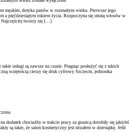
rozmaitym wieku
została wyłączona
iem męskim, dotyka panów w rozmaitym wieku. Pierwsze jego
ym a pięćdziesiątym rokiem życia. Rozpoczyna się utratą włosów w
 Najczęściej tworzy się […]
akie usługi są zawsze na czasie. Pragnąc posłużyć się z takich
czną wziętością cieszy się druk cyfrowy Szczecin, jednostka
czona
 dodatek chociażby w trakcie pracy za granicą dorobiły się jakichś
y są takie, że salon kosmetyczny jest strzałem w dziesiątkę. Jeśli