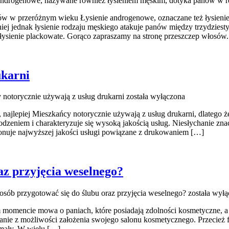
androgenowe, nazywane również łysieniem męskim, dotyka panów w 
nów w przeróżnym wieku Łysienie androgenowe, oznaczane też łysien
ej jednak łysienie rodzaju męskiego atakuje panów między trzydziest
łysienie plackowate. Gorąco zapraszamy na stronę przeszczep włosów.
ukarni
notorycznie używają z usług drukarni
została wyłączona
ajlepiej Mieszkańcy notorycznie używają z usług drukarni, dlatego że t
odzeniem i charakteryzuje się wysoką jakością usług. Niesłychanie zna
onuje najwyższej jakości usługi powiązane z drukowaniem […]
az przyjęcia weselnego?
osób przygotować się do ślubu oraz przyjęcia weselnego?
została wyłą
momencie mowa o paniach, które posiadają zdolności kosmetyczne, a na
nie z możliwości założenia swojego salonu kosmetycznego. Przecież fakt
emały. W wielu […]