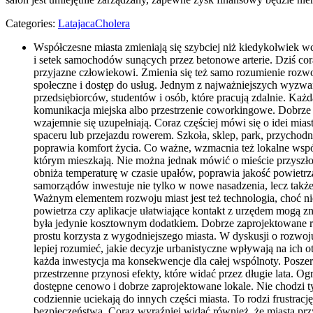
Categories:
LatajacaCholera
Współczesne miasta zmieniają się szybciej niż kiedykolwiek wc
i setek samochodów sunących przez betonowe arterie. Dziś cora
przyjazne człowiekowi. Zmienia się też samo rozumienie rozwoj
społeczne i dostęp do usług. Jednym z najważniejszych wyzwań 
przedsiębiorców, studentów i osób, które pracują zdalnie. Każ
komunikacja miejska albo przestrzenie coworkingowe. Dobrze
wzajemnie się uzupełniają. Coraz częściej mówi się o idei mia
spaceru lub przejazdu rowerem. Szkoła, sklep, park, przychod
poprawia komfort życia. Co ważne, wzmacnia też lokalne wspól
którym mieszkają. Nie można jednak mówić o mieście przyszłości
obniża temperaturę w czasie upałów, poprawia jakość powietrza
samorządów inwestuje nie tylko w nowe nasadzenia, lecz takż
Ważnym elementem rozwoju miast jest też technologia, choć ni
powietrza czy aplikacje ułatwiające kontakt z urzędem mogą z
była jedynie kosztownym dodatkiem. Dobrze zaprojektowane rozw
prostu korzysta z wygodniejszego miasta. W dyskusji o rozwoju
lepiej rozumieć, jakie decyzje urbanistyczne wpływają na ich 
każda inwestycja ma konsekwencje dla całej wspólnoty. Poszer
przestrzenne przynosi efekty, które widać przez długie lata.
dostępne cenowo i dobrze zaprojektowane lokale. Nie chodzi tylk
codziennie uciekają do innych części miasta. To rodzi frustrację
bezpieczeństwa. Coraz wyraźniej widać również, że miasta prz