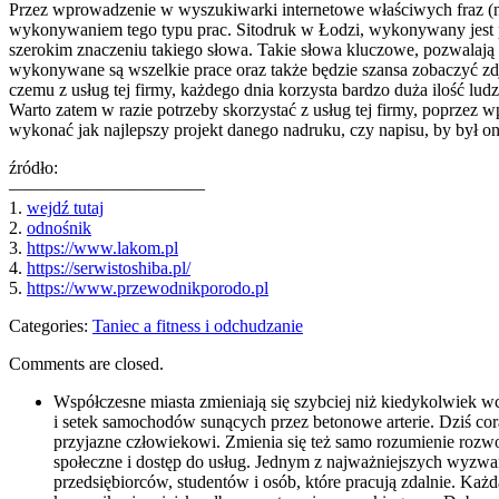
Przez wprowadzenie w wyszukiwarki internetowe właściwych fraz (np.
wykonywaniem tego typu prac. Sitodruk w Łodzi, wykonywany jest prz
szerokim znaczeniu takiego słowa. Takie słowa kluczowe, pozwalają też
wykonywane są wszelkie prace oraz także będzie szansa zobaczyć zd
czemu z usług tej firmy, każdego dnia korzysta bardzo duża ilość lud
Warto zatem w razie potrzeby skorzystać z usług tej firmy, poprzez
wykonać jak najlepszy projekt danego nadruku, czy napisu, by był
źródło:
———————————
1.
wejdź tutaj
2.
odnośnik
3.
https://www.lakom.pl
4.
https://serwistoshiba.pl/
5.
https://www.przewodnikporodo.pl
Categories:
Taniec a fitness i odchudzanie
Comments are closed.
Współczesne miasta zmieniają się szybciej niż kiedykolwiek wc
i setek samochodów sunących przez betonowe arterie. Dziś cora
przyjazne człowiekowi. Zmienia się też samo rozumienie rozwoj
społeczne i dostęp do usług. Jednym z najważniejszych wyzwań 
przedsiębiorców, studentów i osób, które pracują zdalnie. Każ