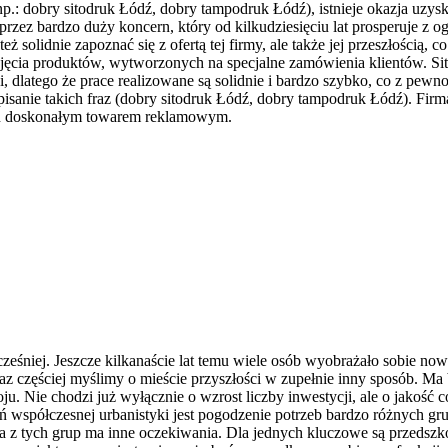
: dobry sitodruk Łódź, dobry tampodruk Łódź), istnieje okazja uzyska
ez bardzo duży koncern, który od kilkudziesięciu lat prosperuje z o
 solidnie zapoznać się z ofertą tej firmy, ale także jej przeszłością, 
jęcia produktów, wytworzonych na specjalne zamówienia klientów. Si
zi, dlatego że prace realizowane są solidnie i bardzo szybko, co z pewn
 wpisanie takich fraz (dobry sitodruk Łódź, dobry tampodruk Łódź). Fi
 on doskonałym towarem reklamowym.
ześniej. Jeszcze kilkanaście lat temu wiele osób wyobrażało sobie no
z częściej myślimy o mieście przyszłości w zupełnie inny sposób. Ma b
u. Nie chodzi już wyłącznie o wzrost liczby inwestycji, ale o jakość 
współczesnej urbanistyki jest pogodzenie potrzeb bardzo różnych grup
da z tych grup ma inne oczekiwania. Dla jednych kluczowe są przedszk