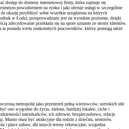
ć dostęp do domeny internetowej firmy, która zajmuje się
gromnym powodzeniem na rynku i jaki oferuje usługi w szczególnie
co da okazję przybliżyć sobie wszelkie urządzenia na których
todruk w Łodzi, przeprowadzany jest na wysokim poziomie, dzięki
ością zdecydowanie przekłada się na spore uznanie ze strony klientów.
rma ta posiada wielu znakomitych pracowników, którzy pomogą także
woczesną metropolię jako przestrzeń pełną wieżowców, szerokich ulic
yć ono wygodne do życia, zielone, bardziej lokalne, ciche i
codzienności mieszkańców, ich zdrowie, bezpieczeństwo, relacje
. Miasto musi być atrakcyjne dla rodzin z dziećmi, seniorów,
ola i place zabaw, dla innych tereny rekreacyjne, wygodna