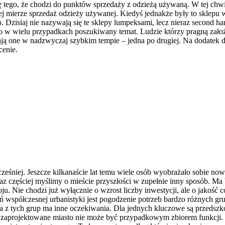
ę tego, że chodzi do punktów sprzedaży z odzieżą używaną. W tej chwi
wnej mierze sprzedaż odzieży używanej. Kiedyś jednakże były to sklep
. Dzisiaj nie nazywają się te sklepy lumpeksami, lecz nieraz second han
to w wielu przypadkach poszukiwany temat. Ludzie którzy pragną zało
ją one w nadzwyczaj szybkim tempie – jedna po drugiej. Na dodatek dz
cenie.
ześniej. Jeszcze kilkanaście lat temu wiele osób wyobrażało sobie no
z częściej myślimy o mieście przyszłości w zupełnie inny sposób. Ma b
u. Nie chodzi już wyłącznie o wzrost liczby inwestycji, ale o jakość 
współczesnej urbanistyki jest pogodzenie potrzeb bardzo różnych grup
da z tych grup ma inne oczekiwania. Dla jednych kluczowe są przedszk
 zaprojektowane miasto nie może być przypadkowym zbiorem funkcji. 