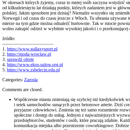
W okresach których żyjemy, coraz to mniej osób zaczyna wstydzić si
od kilkudziesięciu lat działają punkty, których zadaniem jest w głó
polskiej. Jakim sposobem jest dzisiaj? Niemalże wszystko się zmieniło
Norwegii i od czasu do czasu jeszcze z Włoch. Tu ubrania używane 
mierze na tym gdzie można odnaleźć hurtownie. Tak w istocie powsta
wolno zakupić odzież w wybitnie wysokiej jakości i o przekonującej 
źródło:
———————————
1.
https://www.gallaxysport.pl
2.
https://moda-wroclaw.pl
3.
sprawdź ofertę
4.
https://www.ekos-sulow.org.pl
5.
https://www.zsbelecin.edu.pl
Categories:
Zarosla
Comments are closed.
Współczesne miasta zmieniają się szybciej niż kiedykolwiek wc
i setek samochodów sunących przez betonowe arterie. Dziś cora
przyjazne człowiekowi. Zmienia się też samo rozumienie rozwoj
społeczne i dostęp do usług. Jednym z najważniejszych wyzwań 
przedsiębiorców, studentów i osób, które pracują zdalnie. Każ
komunikacja miejska albo przestrzenie coworkingowe. Dobrze