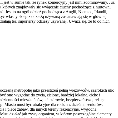
li jest w sumie tak, że rynek komercyjny jest nimi zdominowany. Już
u w których znajdowały się wyłącznie ciuchy pochodzące z hurtowni
d. Jest to na ogół odzież pochodząca z Anglii, Niemiec, Irlandii,
żyć własny sklep z odzieżą używaną zastanawiają się w głównej
iałają też importerzy odzieży używanej. Uważa się, że to od nich
woczesną metropolię jako przestrzeń pełną wieżowców, szerokich ulic
yć ono wygodne do życia, zielone, bardziej lokalne, ciche i
codzienności mieszkańców, ich zdrowie, bezpieczeństwo, relacje
. Miasto musi być atrakcyjne dla rodzin z dziećmi, seniorów,
ola i place zabaw, dla innych tereny rekreacyjne, wygodna
Musi działać jak żywy organizm, w którym poszczególne elementy