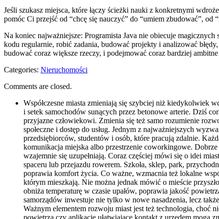
Jeśli szukasz miejsca, które łączy ścieżki nauki z konkretnymi wdroż
pomóc Ci przejść od “chcę się nauczyć” do “umiem zbudować”, od 
Na koniec najważniejsze: Programista Java nie obiecuje magicznych sk
kodu regularnie, robić zadania, budować projekty i analizować błędy, z
budować coraz większe rzeczy, i podejmować coraz bardziej ambitn
Categories:
Nieruchomości
Comments are closed.
Współczesne miasta zmieniają się szybciej niż kiedykolwiek wc
i setek samochodów sunących przez betonowe arterie. Dziś cora
przyjazne człowiekowi. Zmienia się też samo rozumienie rozwoj
społeczne i dostęp do usług. Jednym z najważniejszych wyzwań 
przedsiębiorców, studentów i osób, które pracują zdalnie. Każ
komunikacja miejska albo przestrzenie coworkingowe. Dobrze
wzajemnie się uzupełniają. Coraz częściej mówi się o idei mia
spaceru lub przejazdu rowerem. Szkoła, sklep, park, przychod
poprawia komfort życia. Co ważne, wzmacnia też lokalne wspól
którym mieszkają. Nie można jednak mówić o mieście przyszłości
obniża temperaturę w czasie upałów, poprawia jakość powietrza
samorządów inwestuje nie tylko w nowe nasadzenia, lecz takż
Ważnym elementem rozwoju miast jest też technologia, choć ni
powietrza czy aplikacje ułatwiające kontakt z urzędem mogą z