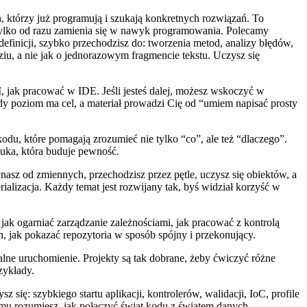
ch, którzy już programują i szukają konkretnych rozwiązań. To
, tylko od razu zamienia się w nawyk programowania. Polecamy
definicji, szybko przechodzisz do: tworzenia metod, analizy błędów,
iu, a nie jak o jednorazowym fragmencie tekstu. Uczysz się
M, jak pracować w IDE. Jeśli jesteś dalej, możesz wskoczyć w
dy poziom ma cel, a materiał prowadzi Cię od “umiem napisać prosty
kodu, które pomagają zrozumieć nie tylko “co”, ale też “dlaczego”.
auka, która buduje pewność.
asz od zmiennych, przechodzisz przez pętle, uczysz się obiektów, a
alizacja. Każdy temat jest rozwijany tak, byś widział korzyść w
 jak ogarniać zarządzanie zależnościami, jak pracować z kontrolą
ch, jak pokazać repozytoria w sposób spójny i przekonujący.
nalne uruchomienie. Projekty są tak dobrane, żeby ćwiczyć różne
zykłady.
ię: szybkiego startu aplikacji, kontrolerów, walidacji, IoC, profile
 temu rozumiesz, jak połączyć świat kodu z światem danych.