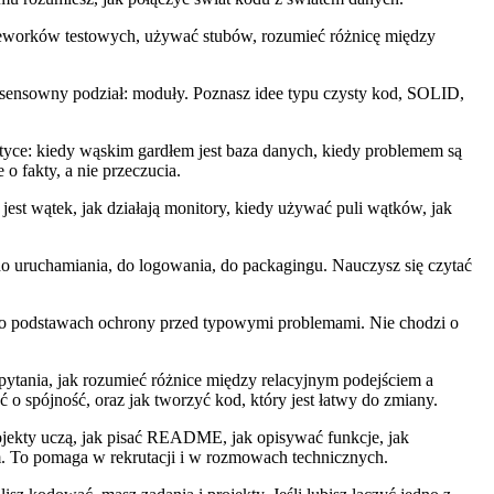
rameworków testowych, używać stubów, rozumieć różnicę między
a sensowny podział: moduły. Poznasz idee typu czysty kod, SOLID,
aktyce: kiedy wąskim gardłem jest baza danych, kiedy problemem są
o fakty, a nie przeczucia.
est wątek, jak działają monitory, kiedy używać puli wątków, jak
e do uruchamiania, do logowania, do packagingu. Nauczysz się czytać
h, o podstawach ochrony przed typowymi problemami. Nie chodzi o
apytania, jak rozumieć różnice między relacyjnym podejściem a
o spójność, oraz jak tworzyć kod, który jest łatwy do zmiany.
 Projekty uczą, jak pisać README, jak opisywać funkcje, jak
m. To pomaga w rekrutacji i w rozmowach technicznych.