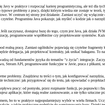
ię Javy w praktyce i rozpocząć karierę programistyczną, ale też dla ty
o typowe problemy z pracy, dzięki którym wiedza nie zostaje w teorii
we. W centrum tej strony jest działanie. Zamiast uczyć się wyłącznie 
ytelne. Programista Java pokazuje, jak myśleć o kodzie jak o narzędz
eśli zaczynasz, dostajesz bazę do tego, czym jest Java, jak działa JV
alizację, programowanie współbieżne czy projektowanie systemów. Każ
 pod realną pracę. Zamiast ogólników pojawiają się czytelne fragmenty 
będzie delegacja, jak projektować kontrakty, jak unikać bałaganu. To n
owadzą od fundamentów języka do tematów “z życia”: integracje. Zaczyn
u, Stream API, programowanie funkcyjne w Javie, praca z plikami, seri
etne problemy. Znajdziesz tu treści o tym, jak konfigurować narzędzia,
ale techniczne: jak przygotować się do testu, jak opowiadać o projekta
zepływu pracy: od pomysłu, przez rozpisanie funkcji, po poprawki i fi
jesz aplikacje, które mają realne zastosowanie, a nie tylko sztuczne pr
m, bo to w praktyce najpopularniejszy wybór w wielu firmach. Uczysz s
transakcje, a także praktyczne podejście do wersjonowania bazy. Dzięki