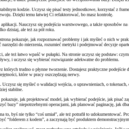
 stabilnym kodzie. Uczysz się pisać testy jednostkowe, korzystać z f
ozwoju. Dzięki temu łatwiej Ci refaktorować, bo masz kontrolę.
m aplikacji. Nauczysz się podejścia warstwowego, a także sposobów n
o dzisiaj, ale też za pół roku.
ą, strona pokazuje, jak rozpoznawać problemy i jak myśleć o nich w pr
 narzędzi do mierzenia, rozumieć metryki i podejmować decyzje oparte 
 ale też łatwo wpaść w pułapki. Na stronie uczysz się podstaw: czym j
ływy, i uczysz się wybierać rozwiązanie adekwatne do problemu.
 bez których trudno o płynne tworzenie. Dostajesz praktyczne podejści
iejętności, które w pracy oszczędzają nerwy.
h. Uczysz się myśleć o walidacji wejścia, o uprawnieniach, o tokenac
iej stabilne.
pokazuje, jak projektować model, jak wybierać podejście, jak pisać z
ć bazy” niepotrzebnymi operacjami, jak planować paginację, jak dbać 
ę na to, byś nie tylko “coś umiał”, ale też potrafił to udokumentować.
ją być “folderem z kodem”, a zaczynają być produktem demonstracyjny