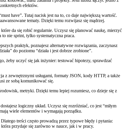
isz kodować, masz zadania i projekty. Jeśli lubisz łączyć jedno z
 konkretnych efektów.
t have”. Tutaj nacisk jest na to, co daje największą wartość.
aawansowane tematy. Dzięki temu rozwijasz się mądrzej.
, które da się robić regularnie. Uczysz się planować naukę, mierzyć
o nie sprint, tylko systematyczna praca.
ę lepszych praktyk, poznajesz alternatywne rozwiązania, zaczynasz
ziała” do poziomu “działa i jest dobrze zrobione”.
o, żeby uczyć się jak inżynier: testować hipotezy, sprawdzać
cja z zewnętrznymi usługami, formaty JSON, kody HTTP, a także
musi ze sobą komunikować się.
odowisk, metryki. Dzięki temu lepiej rozumiesz, co dzieje się z
stajesz logiczny układ. Uczysz się rozróżniać, co jest “miłym
e mają wiele elementów i wymagają porządku.
Dlatego treści często prowadzą przez typowe błędy i pytania:
, która przydaje się zarówno w nauce, jak i w pracy.