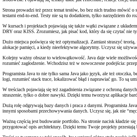
Strona prowadzi też przez temat testów, bo bez nich trudno mówić o
testami end-to-end. Testy nie są tu dodatkiem, tylko narzędziem do r
W kursach i projektach pojawiają się także wątki związane z układe
DRY oraz KISS. Zrozumiesz, jak pisać kod, który da się czytać nie tylk
Dużo miejsca poświęca się też optymalizacji. Zamiast straszyć teori
alokacje pamięci, a kiedy nieefektywne algorytmy. Uczysz się używać
Kolejny ważny obszar to wielowątkowość. Java daje wiele możliwości,
rozumieć zagłodzenie. Wchodzisz też w nowoczesne podejścia: przep
Programista Java to nie tylko sama Java jako język, ale też otoczka,
logi, rozumieć stack trace, lokalizować błąd i naprawiać go. To są um
W treściach pojawiają się też zagadnienia związane z ochroną danyc
straszenie, tylko o dobre nawyki. Dzięki temu tworzysz aplikacje bardz
Dużą rolę odgrywają bazy danych i praca z danymi. Programista Java 
innymi sposobami przechowywania danych. Uczysz się, jak nie “męczy
Ważną częścią jest budowanie portfolio. Na stronie nacisk kładzie si
przygotować opis architektury. Dzięki temu Twoje projekty przesta