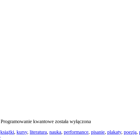
a
Programowanie kwantowe
została wyłączona
,
książki
,
kursy
,
literatura
,
nauka
,
performance
,
pisanie
,
plakaty
,
poezja
,
y