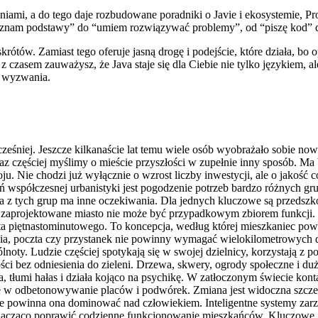
eniami, a do tego daje rozbudowane poradniki o Javie i ekosystemie, Pr
“znam podstawy” do “umiem rozwiązywać problemy”, od “piszę kod” do
rótów. Zamiast tego oferuje jasną drogę i podejście, które działa, bo 
 czasem zauważysz, że Java staje się dla Ciebie nie tylko językiem, ale 
e wyzwania.
ześniej. Jeszcze kilkanaście lat temu wiele osób wyobrażało sobie no
z częściej myślimy o mieście przyszłości w zupełnie inny sposób. Ma b
u. Nie chodzi już wyłącznie o wzrost liczby inwestycji, ale o jakość 
współczesnej urbanistyki jest pogodzenie potrzeb bardzo różnych grup
da z tych grup ma inne oczekiwania. Dla jednych kluczowe są przedszk
 zaprojektowane miasto nie może być przypadkowym zbiorem funkcji. 
sta piętnastominutowego. To koncepcja, według której mieszkaniec pow
nia, poczta czy przystanek nie powinny wymagać wielokilometrowych do
noty. Ludzie częściej spotykają się w swojej dzielnicy, korzystają z
 bez odniesienia do zieleni. Drzewa, skwery, ogrody społeczne i duże 
, tłumi hałas i działa kojąco na psychikę. W zatłoczonym świecie konta
e w odbetonowywanie placów i podwórek. Zmiana jest widoczna szczegó
e powinna ona dominować nad człowiekiem. Inteligentne systemy zarzą
nacząco poprawić codzienne funkcjonowanie mieszkańców. Kluczowe jes