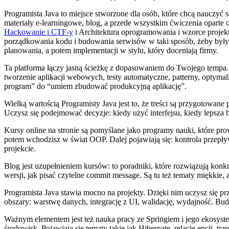
Programista Java to miejsce stworzone dla osób, które chcą nauczyć s
materiały e-learningowe, blog, a przede wszystkim ćwiczenia oparte 
Hackowanie i CTF-y
i Architektura oprogramowania i wzorce projekto
porządkowania kodu i budowania serwisów w taki sposób, żeby były cz
planowania, a potem implementacji w stylu, który doceniają firmy.
Ta platforma łączy jasną ścieżkę z dopasowaniem do Twojego tempa. J
tworzenie aplikacji webowych, testy automatyczne, patterny, optym
program” do “umiem zbudować produkcyjną aplikację”.
Wielką wartością Programisty Java jest to, że treści są przygotowane
Uczysz się podejmować decyzje: kiedy użyć interfejsu, kiedy lepsza 
Kursy online na stronie są pomyślane jako programy nauki, które pr
potem wchodzisz w świat OOP. Dalej pojawiają się: kontrola przepływ
projekcie.
Blog jest uzupełnieniem kursów: to poradniki, które rozwiązują konkr
wersji, jak pisać czytelne commit message. Są tu też tematy miękkie, 
Programista Java stawia mocno na projekty. Dzięki nim uczysz się pr
obszary: warstwę danych, integrację z UI, walidację, wydajność. Budu
Ważnym elementem jest też nauka pracy ze Springiem i jego ekosysteme
środowisk. Pojawiają się tematy takie jak Hibernate, relacje encji, 