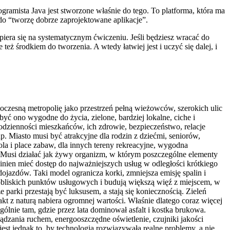
ogramista Java jest stworzone właśnie do tego. To platforma, która ma
 “tworzę dobrze zaprojektowane aplikacje”.
opiera się na systematycznym ćwiczeniu. Jeśli będziesz wracać do
też środkiem do tworzenia. A wtedy łatwiej jest i uczyć się dalej, i
woczesną metropolię jako przestrzeń pełną wieżowców, szerokich ulic
yć ono wygodne do życia, zielone, bardziej lokalne, ciche i
codzienności mieszkańców, ich zdrowie, bezpieczeństwo, relacje
. Miasto musi być atrakcyjne dla rodzin z dziećmi, seniorów,
ola i place zabaw, dla innych tereny rekreacyjne, wygodna
Musi działać jak żywy organizm, w którym poszczególne elementy
inien mieć dostęp do najważniejszych usług w odległości krótkiego
jazdów. Taki model ogranicza korki, zmniejsza emisję spalin i
 pobliskich punktów usługowych i budują większą więź z miejscem, w
parki przestają być luksusem, a stają się koniecznością. Zieleń
kt z naturą nabiera ogromnej wartości. Właśnie dlatego coraz więcej
lnie tam, gdzie przez lata dominował asfalt i kostka brukowa.
dzania ruchem, energooszczędne oświetlenie, czujniki jakości
t jednak to, by technologia rozwiązywała realne problemy, a nie