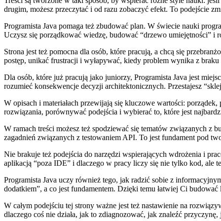
Treści są tworzone w taki sposób, by wspierać różne style nauki: jeśl
drugim, możesz przeczytać i od razu zobaczyć efekt. To podejście z
Programista Java pomaga też zbudować plan. W świecie nauki program
Uczysz się porządkować wiedzę, budować “drzewo umiejętności” i ro
Strona jest też pomocna dla osób, które pracują, a chcą się przebranż
postęp, unikać frustracji i wyłapywać, kiedy problem wynika z braku
Dla osób, które już pracują jako juniorzy, Programista Java jest miej
rozumieć konsekwencje decyzji architektonicznych. Przestajesz “sklej
W opisach i materiałach przewijają się kluczowe wartości: porządek,
rozwiązania, porównywać podejścia i wybierać to, które jest najbard
W ramach treści możesz też spodziewać się tematów związanych z b
zagadnień związanych z testowaniem API. To jest fundament pod twor
Nie brakuje też podejścia do narzędzi wspierających wdrożenia i prac
aplikacją “poza IDE” i dlaczego w pracy liczy się nie tylko kod, ale t
Programista Java uczy również tego, jak radzić sobie z informacyjn
dodatkiem”, a co jest fundamentem. Dzięki temu łatwiej Ci budować
W całym podejściu tej strony ważne jest też nastawienie na rozwiązy
dlaczego coś nie działa, jak to zdiagnozować, jak znaleźć przyczynę, 