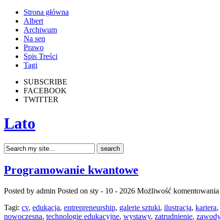
Strona główna
Albert
Archiwum
Na sen
Prawo
Spis Treści
Tagi
SUBSCRIBE
FACEBOOK
TWITTER
Lato
Programowanie kwantowe
Posted by admin
Posted on sty - 10 - 2026
Możliwość komentowani
Tagi:
cv
,
edukacja
,
entrepreneurship
,
galerie sztuki
,
ilustracja
,
kariera
nowoczesna
,
technologie edukacyjne
,
wystawy
,
zatrudnienie
,
zawod