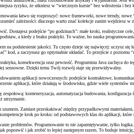
i wolisz analizować, masz rozbudowane artykuły i wyjaśnienia. Jeśli wol
mniejsza ryzyko, że utkniesz w “wiecznym kursie” bez wdrożenia i bez
owania łatwo się rozproszyć: nowe frameworki, nowe trendy, nowe “mus
zumieć zależności: dlaczego warto znać kolekcje zanim wejdziesz w z
owić. Dostajesz podejście “po godzinach”: małe kroki, realistyczne cele
 podstaw, a kiedy z braku praktyki. To ważne, bo nauka programowania t
scem na podniesienie jakości. Tu często dzieje się najwięcej: uczysz si
ać” kod, a zaczynasz go optymalnie układać. To przejście z poziomu “d
 praktyka, konsekwencja oraz pewność. Programista Java zachęca do teg
ziej sensowne. Dzięki temu Twój rozwój staje się przewidywalny.
udowaniem aplikacji nowoczesnych: podejście kontraktowe, komunika
zenie aplikacji, które działają w środowisku, gdzie wiele systemów 
ę zespołową: konteneryzacja, automatyzacja budowania, konfiguracja śr
eż utrzymanie.
ym szumem. Zamiast przeskakiwać między przypadkowymi materiałami, do
 kompetencje krok po kroku: od podstawowych klas do aplikacji, któr
wanie problemów. Programowanie to nie zapamiętywanie, tylko logika. 
jak poprawić i jak zrobić to lepiej następnym razem. To buduje intuicję