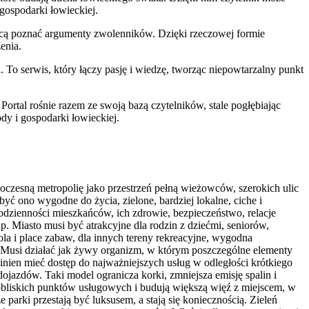
 gospodarki łowieckiej.
chcą poznać argumenty zwolenników. Dzięki rzeczowej formie
enia.
To serwis, który łączy pasję i wiedzę, tworząc niepowtarzalny punkt
ortal rośnie razem ze swoją bazą czytelników, stale pogłębiając
dy i gospodarki łowieckiej.
woczesną metropolię jako przestrzeń pełną wieżowców, szerokich ulic
yć ono wygodne do życia, zielone, bardziej lokalne, ciche i
codzienności mieszkańców, ich zdrowie, bezpieczeństwo, relacje
. Miasto musi być atrakcyjne dla rodzin z dziećmi, seniorów,
ola i place zabaw, dla innych tereny rekreacyjne, wygodna
Musi działać jak żywy organizm, w którym poszczególne elementy
inien mieć dostęp do najważniejszych usług w odległości krótkiego
jazdów. Taki model ogranicza korki, zmniejsza emisję spalin i
 pobliskich punktów usługowych i budują większą więź z miejscem, w
parki przestają być luksusem, a stają się koniecznością. Zieleń