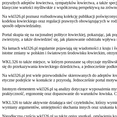
przyszłych adeptów łowiectwa, sympatyków łowiectwa, a także specjal
klasyczne wartości myśliwskie z współczesną perspektywą na zrów
Na wkl326.pl poznasz rozbudowaną kolekcję publikacji poświęcony
kodeksu łowieckiego oraz regulacji prawnych obowiązujących w rod
sposób odpowiedzialny.
Portal skupia się na racjonalnej polityce łowieckiej, pokazując, ja
zwierzyny, a także dowiedzieć się, jak planowanie odstrzału wpływa n
Na łamach wkl326.pl regularnie pojawiają się wiadomości z kraju i 
istotne zmiany w polskim i światowym środowisku łowieckim, otrz
WKL326 to także miejsce, w którym poruszane są obyczaje myśliwskie
się do przekazywania łowieckiego dziedzictwa, a jednocześnie podkr
Na wkl326.pl jest wiele przewodników skierowanych do adeptów łowi
etyczne podejście w kontakcie z przyrodą. Jednocześnie portal motyw
Istotnym elementem wkl326.pl są analizy dotyczące wyposażenia myśl
praktyczność, ergonomię oraz dopasowanie do warunków łowiska. Czy
WKL326 to także aktywnie działająca sieć czytelników, którzy wymie
wymiany argumentów, umiejętności słuchania innych oraz szukania ko
Nieodłączną częścią wkl326.pl są także opisy spotkań, omówienia kon