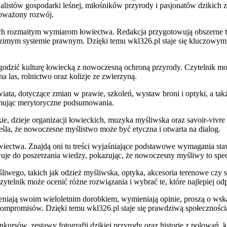
istów gospodarki leśnej, miłośników przyrody i pasjonatów dzikich zw
noważony rozwój.
ch rozmaitym wymiarom łowiectwa. Redakcja przygotowują obszerne 
zimym systemie prawnym. Dzięki temu wkl326.pl staje się kluczowym 
k pogodzić kulturę łowiecką z nowoczesną ochroną przyrody. Czytelnik 
a las, rolnictwo oraz kolizje ze zwierzyną.
świata, dotyczące zmian w prawie, szkoleń, wystaw broni i optyki, a 
ymując merytoryczne podsumowania.
, dzieje organizacji łowieckich, muzyka myśliwska oraz savoir-vivre
eśla, że nowoczesne myślistwo może być etyczna i otwarta na dialog.
ectwa. Znajdą oni tu treści wyjaśniające podstawowe wymagania staw
uje do poszerzania wiedzy, pokazując, że nowoczesny myśliwy to specja
iwego, takich jak odzież myśliwska, optyka, akcesoria terenowe czy 
telnik może ocenić różne rozwiązania i wybrać te, które najlepiej od
niają swoim wieloletnim dorobkiem, wymieniają opinie, proszą o wska
mpromisów. Dzięki temu wkl326.pl staje się prawdziwą społecznością,
kursów, zestawy fotografii dzikiej przyrody oraz historie z polowań, 