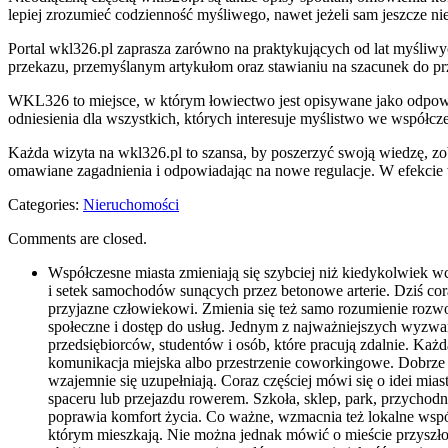
lepiej zrozumieć codzienność myśliwego, nawet jeżeli sam jeszcze nie
Portal wkl326.pl zaprasza zarówno na praktykujących od lat myśliwy
przekazu, przemyślanym artykułom oraz stawianiu na szacunek do p
WKL326 to miejsce, w którym łowiectwo jest opisywane jako odpowied
odniesienia dla wszystkich, których interesuje myślistwo we współcz
Każda wizyta na wkl326.pl to szansa, by poszerzyć swoją wiedzę, zob
omawiane zagadnienia i odpowiadając na nowe regulacje. W efekcie wk
Categories:
Nieruchomości
Comments are closed.
Współczesne miasta zmieniają się szybciej niż kiedykolwiek wc
i setek samochodów sunących przez betonowe arterie. Dziś cora
przyjazne człowiekowi. Zmienia się też samo rozumienie rozwoj
społeczne i dostęp do usług. Jednym z najważniejszych wyzwań 
przedsiębiorców, studentów i osób, które pracują zdalnie. Każ
komunikacja miejska albo przestrzenie coworkingowe. Dobrze
wzajemnie się uzupełniają. Coraz częściej mówi się o idei mia
spaceru lub przejazdu rowerem. Szkoła, sklep, park, przychod
poprawia komfort życia. Co ważne, wzmacnia też lokalne wspól
którym mieszkają. Nie można jednak mówić o mieście przyszłości