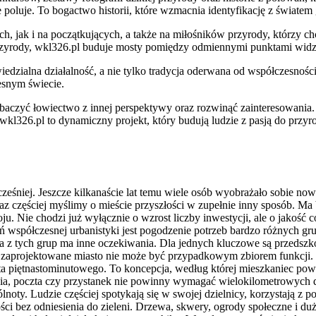
 poluje. To bogactwo historii, które wzmacnia identyfikację z światem
ch, jak i na początkujących, a także na miłośników przyrody, którzy 
rzyrody, wkl326.pl buduje mosty pomiędzy odmiennymi punktami widz
zialna działalność, a nie tylko tradycja oderwana od współczesności. 
esnym świecie.
aczyć łowiectwo z innej perspektywy oraz rozwinąć zainteresowania. P
l326.pl to dynamiczny projekt, który budują ludzie z pasją do przyro
ześniej. Jeszcze kilkanaście lat temu wiele osób wyobrażało sobie no
z częściej myślimy o mieście przyszłości w zupełnie inny sposób. Ma b
u. Nie chodzi już wyłącznie o wzrost liczby inwestycji, ale o jakość 
współczesnej urbanistyki jest pogodzenie potrzeb bardzo różnych grup
da z tych grup ma inne oczekiwania. Dla jednych kluczowe są przedszk
 zaprojektowane miasto nie może być przypadkowym zbiorem funkcji. 
sta piętnastominutowego. To koncepcja, według której mieszkaniec pow
nia, poczta czy przystanek nie powinny wymagać wielokilometrowych do
noty. Ludzie częściej spotykają się w swojej dzielnicy, korzystają z
 bez odniesienia do zieleni. Drzewa, skwery, ogrody społeczne i duże 