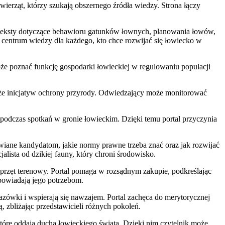
ierząt, którzy szukają obszernego źródła wiedzy. Strona łączy
teksty dotyczące behawioru gatunków łownych, planowania łowów,
centrum wiedzy dla każdego, kto chce rozwijać się łowiecko w
może poznać funkcję gospodarki łowieckiej w regulowaniu populacji
także inicjatyw ochrony przyrody. Odwiedzający może monitorować
 podczas spotkań w gronie łowieckim. Dzięki temu portal przyczynia
iane kandydatom, jakie normy prawne trzeba znać oraz jak rozwijać
lista od dzikiej fauny, który chroni środowisko.
sprzęt terenowy. Portal pomaga w rozsądnym zakupie, podkreślając
powiadają jego potrzebom.
zówki i wspierają się nawzajem. Portal zachęca do merytorycznej
 zbliżając przedstawicieli różnych pokoleń.
które oddają ducha łowieckiego świata. Dzięki nim czytelnik może