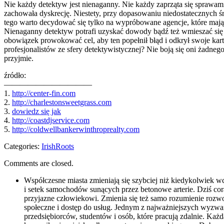
Nie każdy detektyw jest nienaganny. Nie każdy zaprząta się sprawami
zachowała dyskrecję. Niestety, przy dopasowaniu niedostatecznych 
tego warto decydować się tylko na wypróbowane agencje, które mają
Nienaganny detektyw potrafi uzyskać dowody bądź też wmieszać się
obowiązek prowokować cel, aby ten popełnił błąd i odkrył swoje kart
profesjonalistów ze sfery detektywistycznej? Nie boją się oni żadne
przyjmie.
źródło:
———————————
1.
http://center-fin.com
2.
http://charlestonsweetgrass.com
3.
dowiedz się jak
4.
http://coastdjservice.com
5.
http://coldwellbankerwinthroprealty.com
Categories:
IrishRoots
Comments are closed.
Współczesne miasta zmieniają się szybciej niż kiedykolwiek wc
i setek samochodów sunących przez betonowe arterie. Dziś cora
przyjazne człowiekowi. Zmienia się też samo rozumienie rozwoj
społeczne i dostęp do usług. Jednym z najważniejszych wyzwań 
przedsiębiorców, studentów i osób, które pracują zdalnie. Każ