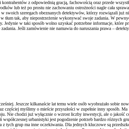
 kontrahentów z odpowiednią gracją, fachowością oraz przede wszystki
środków lub też po prostu nie zachowaniu ostrożności nagle cała spra
 w swoich szeregach obeznanych detektywów, którzy rozwiązali już ni
 w tłum tak, aby niepostrzeżenie wykonywać swoje zadania. W pewnyc
y. Jedynie w taki sposób wolno uzyskać potrzebne informacje, które p
go zadania. Jeśli zamówienie nie namawia do naruszania prawa – detekt
ześniej. Jeszcze kilkanaście lat temu wiele osób wyobrażało sobie no
z częściej myślimy o mieście przyszłości w zupełnie inny sposób. Ma b
u. Nie chodzi już wyłącznie o wzrost liczby inwestycji, ale o jakość 
współczesnej urbanistyki jest pogodzenie potrzeb bardzo różnych grup
da z tych grup ma inne oczekiwania. Dla jednych kluczowe są przedszk