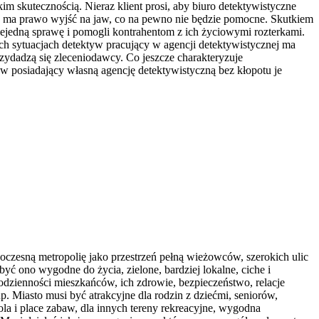
m skutecznością. Nieraz klient prosi, aby biuro detektywistyczne
wa ma prawo wyjść na jaw, co na pewno nie będzie pomocne. Skutkiem
ejedną sprawę i pomogli kontrahentom z ich życiowymi rozterkami.
h sytuacjach detektyw pracujący w agencji detektywistycznej ma
rzydadzą się zleceniodawcy. Co jeszcze charakteryzuje
yw posiadający własną agencję detektywistyczną bez kłopotu je
woczesną metropolię jako przestrzeń pełną wieżowców, szerokich ulic
yć ono wygodne do życia, zielone, bardziej lokalne, ciche i
codzienności mieszkańców, ich zdrowie, bezpieczeństwo, relacje
. Miasto musi być atrakcyjne dla rodzin z dziećmi, seniorów,
ola i place zabaw, dla innych tereny rekreacyjne, wygodna