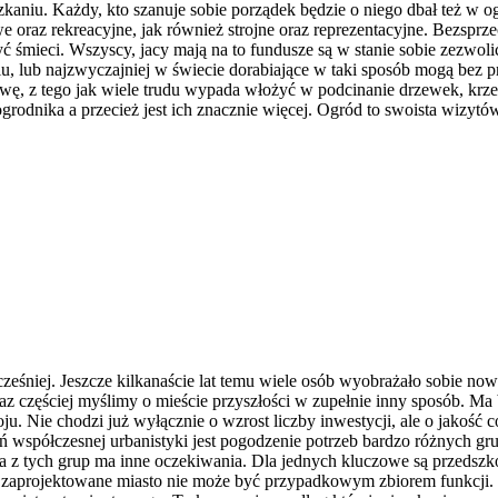
kaniu. Każdy, kto szanuje sobie porządek będzie o niego dbał też w o
raz rekreacyjne, jak również strojne oraz reprezentacyjne. Bezsprzec
 śmieci. Wszyscy, jacy mają na to fundusze są w stanie sobie zezwolić
u, lub najzwyczajniej w świecie dorabiające w taki sposób mogą bez 
prawę, z tego jak wiele trudu wypada włożyć w podcinanie drzewek, k
 ogrodnika a przecież jest ich znacznie więcej. Ogród to swoista wizy
ześniej. Jeszcze kilkanaście lat temu wiele osób wyobrażało sobie no
z częściej myślimy o mieście przyszłości w zupełnie inny sposób. Ma b
u. Nie chodzi już wyłącznie o wzrost liczby inwestycji, ale o jakość 
współczesnej urbanistyki jest pogodzenie potrzeb bardzo różnych grup
da z tych grup ma inne oczekiwania. Dla jednych kluczowe są przedszk
 zaprojektowane miasto nie może być przypadkowym zbiorem funkcji. 