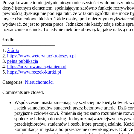
Porządkowanie to nie jedynie utrzymanie czystości w domu czy miesz
dosyć istotnym elementem, spełniającym zarówno funkcje rozrywkowe o
pewnością dyskusji nie podlega fakt, że w takim ogródku nie może być
mycie ciśnieniowe bielsko. Takie osoby, po koniecznym wykształceni
wydawać, że jest to prosta praca. Jednakże nie każdy zdaje sobie s
rozsadzanie roślinek. To jedynie niektóre obowiązki, jakie należą do
źródło:
———————————
1.
źródło
2.
https://www.weterynarzkrotoszyn.pl
3.
pełna publikacja
4.
https://oczarowanaczytaniem.pl
5.
https://www.reczek-kurtki.pl
Categories:
Nieruchomości
Comments are closed.
Współczesne miasta zmieniają się szybciej niż kiedykolwiek wc
i setek samochodów sunących przez betonowe arterie. Dziś cora
przyjazne człowiekowi. Zmienia się też samo rozumienie rozwoj
społeczne i dostęp do usług. Jednym z najważniejszych wyzwań 
przedsiębiorców, studentów i osób, które pracują zdalnie. Każ
komunikacja miejska albo przestrzenie coworkingowe. Dobrze