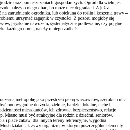
grodzie oraz pomieszczeniach gospodarczych. Ogród dla wielu jest
znie należy o niego dbać, bo może ulec degradacji. A już z
 na zatrudnienie ogrodnika, lub opiekuna do roślin i koszenia trawy –
problemu utrzymać zagajnik w czystości. Z pozoru mogłoby się
rzewów, pryskanie nawozem, systematyczne podlewanie, czy pojętne
tówka każdego domu, należy o niego zadbać.
woczesną metropolię jako przestrzeń pełną wieżowców, szerokich ulic
yć ono wygodne do życia, zielone, bardziej lokalne, ciche i
codzienności mieszkańców, ich zdrowie, bezpieczeństwo, relacje
. Miasto musi być atrakcyjne dla rodzin z dziećmi, seniorów,
ola i place zabaw, dla innych tereny rekreacyjne, wygodna
Musi działać jak żywy organizm, w którym poszczególne elementy