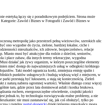
wanie estetyką łączy się z poradnikowym podejściem. Strona może
. Kategorie: Zawód i Biznes w Fotografii i Zawód i Biznes w
woczesną metropolię jako przestrzeń pełną wieżowców, szerokich ulic
yć ono wygodne do życia, zielone, bardziej lokalne, ciche i
codzienności mieszkańców, ich zdrowie, bezpieczeństwo, relacje
. Miasto musi być atrakcyjne dla rodzin z dziećmi, seniorów,
ola i place zabaw, dla innych tereny rekreacyjne, wygodna
Musi działać jak żywy organizm, w którym poszczególne elementy
inien mieć dostęp do najważniejszych usług w odległości krótkiego
jazdów. Taki model ogranicza korki, zmniejsza emisję spalin i
 pobliskich punktów usługowych i budują większą więź z miejscem, w
parki przestają być luksusem, a stają się koniecznością. Zieleń
kt z naturą nabiera ogromnej wartości. Właśnie dlatego coraz więcej
lnie tam, gdzie przez lata dominował asfalt i kostka brukowa.
dzania ruchem, energooszczędne oświetlenie, czujniki jakości
t jednak to, by technologia rozwiązywała realne problemy, a nie
eszkaniec nie musi zastanawiać się, jak coś obsłużyć, tylko po
eczna i rzetelny
portal ekspercki
dzięki któremu mieszkańcy mogą