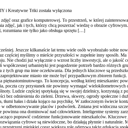
IY i Kreatywne Triki
została wyłączona
i zdjęć oraz grafice komputerowej. To przestrzeń, w której zaintereso
a zdjęć, jak i tych, którzy chcą poszerzać wiedzę o obrazie cyfrowym
, rozumiana nie tylko jako obsługa sprzętu […]
ześniej. Jeszcze kilkanaście lat temu wiele osób wyobrażało sobie no
z częściej myślimy o mieście przyszłości w zupełnie inny sposób. Ma b
u. Nie chodzi już wyłącznie o wzrost liczby inwestycji, ale o jakość 
współczesnej urbanistyki jest pogodzenie potrzeb bardzo różnych grup
da z tych grup ma inne oczekiwania. Dla jednych kluczowe są przedszk
 zaprojektowane miasto nie może być przypadkowym zbiorem funkcji. 
sta piętnastominutowego. To koncepcja, według której mieszkaniec pow
nia, poczta czy przystanek nie powinny wymagać wielokilometrowych do
noty. Ludzie częściej spotykają się w swojej dzielnicy, korzystają z
 bez odniesienia do zieleni. Drzewa, skwery, ogrody społeczne i duże 
, tłumi hałas i działa kojąco na psychikę. W zatłoczonym świecie konta
e w odbetonowywanie placów i podwórek. Zmiana jest widoczna szczegó
e powinna ona dominować nad człowiekiem. Inteligentne systemy zarzą
nacząco poprawić codzienne funkcjonowanie mieszkańców. Kluczowe jes
iązania cyfrowe są niewidoczne, bo działają płynnie i naturalnie. Mi
 przestrzeni miejskiej coraz większą rolę odgrywa także edukacja społ