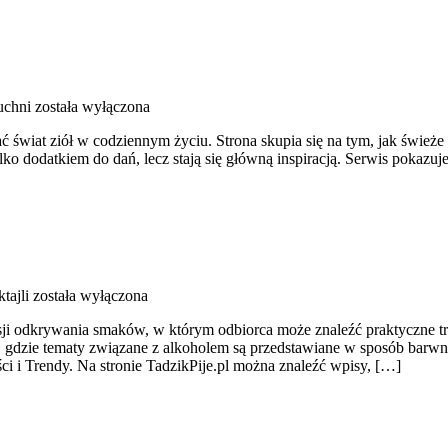
uchni
została wyłączona
ć świat ziół w codziennym życiu. Strona skupia się na tym, jak śwież
lko dodatkiem do dań, lecz stają się główną inspiracją. Serwis pokaz
tajli
została wyłączona
i odkrywania smaków, w którym odbiorca może znaleźć praktyczne treś
a, gdzie tematy związane z alkoholem są przedstawiane w sposób barwny
 i Trendy. Na stronie TadzikPije.pl można znaleźć wpisy, […]