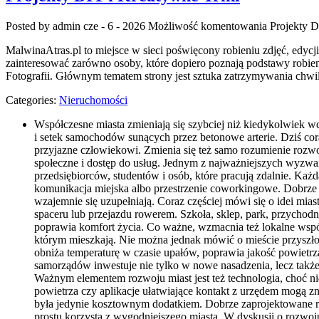
Posted by admin
cze - 6 - 2026
Możliwość komentowania
Projekty D
MalwinaAtras.pl to miejsce w sieci poświęcony robieniu zdjęć, edycj
zainteresować zarówno osoby, które dopiero poznają podstawy robieni
Fotografii. Głównym tematem strony jest sztuka zatrzymywania chwil
Categories:
Nieruchomości
Współczesne miasta zmieniają się szybciej niż kiedykolwiek wc
i setek samochodów sunących przez betonowe arterie. Dziś cora
przyjazne człowiekowi. Zmienia się też samo rozumienie rozwoj
społeczne i dostęp do usług. Jednym z najważniejszych wyzwań 
przedsiębiorców, studentów i osób, które pracują zdalnie. Każ
komunikacja miejska albo przestrzenie coworkingowe. Dobrze
wzajemnie się uzupełniają. Coraz częściej mówi się o idei mia
spaceru lub przejazdu rowerem. Szkoła, sklep, park, przychod
poprawia komfort życia. Co ważne, wzmacnia też lokalne wspól
którym mieszkają. Nie można jednak mówić o mieście przyszłości
obniża temperaturę w czasie upałów, poprawia jakość powietrza
samorządów inwestuje nie tylko w nowe nasadzenia, lecz takż
Ważnym elementem rozwoju miast jest też technologia, choć ni
powietrza czy aplikacje ułatwiające kontakt z urzędem mogą z
była jedynie kosztownym dodatkiem. Dobrze zaprojektowane rozw
prostu korzysta z wygodniejszego miasta. W dyskusji o rozwoju