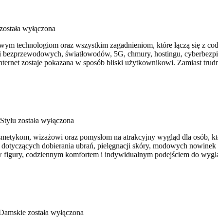
została wyłączona
wym technologiom oraz wszystkim zagadnieniom, które łączą się z c
 sieci bezprzewodowych, światłowodów, 5G, chmury, hostingu, cyberbe
internet zostaje pokazana w sposób bliski użytkownikowi. Zamiast trud
Stylu
została wyłączona
etykom, wizażowi oraz pomysłom na atrakcyjny wygląd dla osób, które
d dotyczących dobierania ubrań, pielęgnacji skóry, modowych nowinek
ypów figury, codziennym komfortem i indywidualnym podejściem do wyg
Damskie
została wyłączona