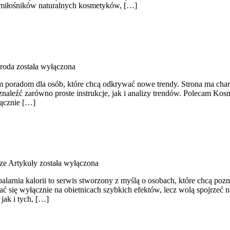
o miłośników naturalnych kosmetyków, […]
roda
została wyłączona
ym poradom dla osób, które chcą odkrywać nowe trendy. Strona ma char
naleźć zarówno proste instrukcje, jak i analizy trendów. Polecam Kos
łącznie […]
ze Artykuły
została wyłączona
alarnia kalorii to serwis stworzony z myślą o osobach, które chcą poz
ać się wyłącznie na obietnicach szybkich efektów, lecz wolą spojrzeć n
jak i tych, […]