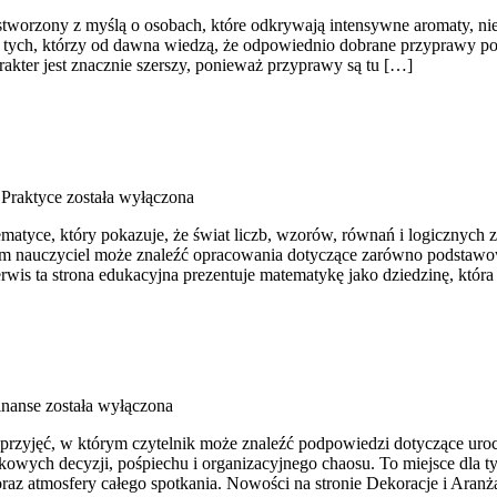
 stworzony z myślą o osobach, które odkrywają intensywne aromaty, nieo
 tych, którzy od dawna wiedzą, że odpowiednio dobrane przyprawy pot
kter jest znacznie szerszy, ponieważ przyprawy są tu […]
Praktyce
została wyłączona
yce, który pokazuje, że świat liczb, wzorów, równań i logicznych za
órym nauczyciel może znaleźć opracowania dotyczące zarówno podstaw
is ta strona edukacyjna prezentuje matematykę jako dziedzinę, która 
inanse
została wyłączona
 przyjęć, w którym czytelnik może znaleźć podpowiedzi dotyczące uroc
owych decyzji, pośpiechu i organizacyjnego chaosu. To miejsce dla t
oraz atmosfery całego spotkania. Nowości na stronie Dekoracje i Aranż