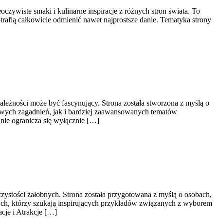
czywiste smaki i kulinarne inspiracje z różnych stron świata. To
rafią całkowicie odmienić nawet najprostsze danie. Tematyka strony
leżności może być fascynujący. Strona została stworzona z myślą o
owych zagadnień, jak i bardziej zaawansowanych tematów
nie ogranicza się wyłącznie […]
zystości żałobnych. Strona została przygotowana z myślą o osobach,
ych, którzy szukają inspirujących przykładów związanych z wyborem
acje i Atrakcje […]