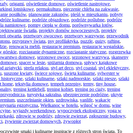
zafy
,
origami
,
oświetlenie domowe
,
oświetlenie nastrojowe
,
arkingi lotniskowe
,
permakultura
,
pieczenie chleba na zakwasie
,
anie posiłków
,
planowanie zakupów
,
pleśń w mieszkaniu
,
pobyty
dróże kulinarne
,
podróże objazdowe
,
podróże poślubne
,
podróże
la namiotowe
,
pompy ciepła w domu
,
porównywarka lotów
,
ojektowanie światła
,
projekty domów nowoczesnych
,
projekty
rzeń otwarta
,
przetwory owocowe
,
przetwory warzywne
,
przewodnik
atonu
,
przyprawy świata
,
psy profilaktyka
,
puzzle
,
quizy
,
rafting
,
dzie
,
renowacja mebli
,
restauracje premium
,
restauracje wegańskie
,
y górskie
,
rozciąganie dynamiczne
,
rozciąganie statyczne
,
rozgrzewka
rowarstwo domowe
,
sezonowe owoce
,
sezonowe warzywa
,
skanseny
y domowe
,
spacer w lesie
,
spiżarnia domowa
,
spływy kajakowe
od azjatycki
,
strefa relaksu
,
styl art deco
,
styl coastal
,
styl eklektyczny
,
u
,
suszone kwiaty
,
świece sojowe
,
święta kulinarne
,
sylwester w
i historyczne
,
szlaki kulinarne
,
szlaki nadmorskie
,
szlaki piesze
,
szlaki
rt home
,
tekstylia domowe
,
tempeh przepisy
,
termy
,
tiny house
,
onalny
,
trening kettlebell
,
trening kobiet
,
trening po ciąży
,
trening
 przyrodnicza
,
turystyka sakralna
,
ubezpieczenie podróżne
,
ukryte
 premium
,
uszczelnianie okien
,
uzdrowiska
,
vanlife
,
wakacje
erynaria egzotyczna
,
Wielkanoc w hotelu
,
wilgoć w domu
,
wine
acyjne
,
wyjazdy weekendowe
,
wypoczynek ekologiczny
,
yoga w
zekąski
,
zdrowie w podróży
,
zdrowie zwierząt
,
zgłoszenie budowy
,
ci
,
żywienie zwierząt domowych
,
żywopłot
czywiste smaki i kulinarne inspiracje z różnych stron świata. To