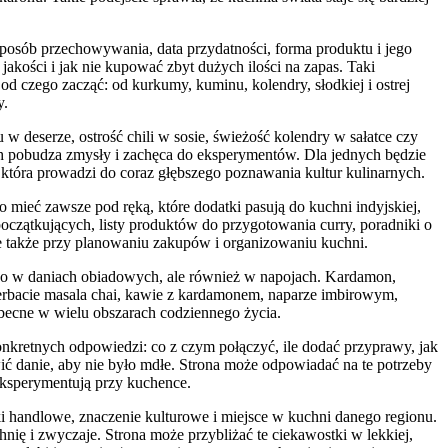
posób przechowywania, data przydatności, forma produktu i jego
akości i jak nie kupować zbyt dużych ilości na zapas. Taki
 czego zacząć: od kurkumy, kuminu, kolendry, słodkiej i ostrej
y.
 deserze, ostrość chili w sosie, świeżość kolendry w sałatce czy
ach pobudza zmysły i zachęca do eksperymentów. Dla jednych będzie
która prowadzi do coraz głębszego poznawania kultur kulinarnych.
ieć zawsze pod ręką, które dodatki pasują do kuchni indyjskiej,
początkujących, listy produktów do przygotowania curry, poradniki o
le także przy planowaniu zakupów i organizowaniu kuchni.
tylko w daniach obiadowych, ale również w napojach. Kardamon,
erbacie masala chai, kawie z kardamonem, naparze imbirowym,
becne w wielu obszarach codziennego życia.
konkretnych odpowiedzi: co z czym połączyć, ile dodać przyprawy, jak
wić danie, aby nie było mdłe. Strona może odpowiadać na te potrzeby
 eksperymentują przy kuchence.
i handlowe, znaczenie kulturowe i miejsce w kuchni danego regionu.
ię i zwyczaje. Strona może przybliżać te ciekawostki w lekkiej,