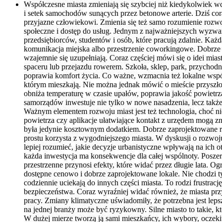
Współczesne miasta zmieniają się szybciej niż kiedykolwiek wc
i setek samochodów sunących przez betonowe arterie. Dziś cora
przyjazne człowiekowi. Zmienia się też samo rozumienie rozwoj
społeczne i dostęp do usług. Jednym z najważniejszych wyzwań 
przedsiębiorców, studentów i osób, które pracują zdalnie. Każ
komunikacja miejska albo przestrzenie coworkingowe. Dobrze
wzajemnie się uzupełniają. Coraz częściej mówi się o idei mia
spaceru lub przejazdu rowerem. Szkoła, sklep, park, przychod
poprawia komfort życia. Co ważne, wzmacnia też lokalne wspól
którym mieszkają. Nie można jednak mówić o mieście przyszłości
obniża temperaturę w czasie upałów, poprawia jakość powietrza
samorządów inwestuje nie tylko w nowe nasadzenia, lecz takż
Ważnym elementem rozwoju miast jest też technologia, choć ni
powietrza czy aplikacje ułatwiające kontakt z urzędem mogą z
była jedynie kosztownym dodatkiem. Dobrze zaprojektowane rozw
prostu korzysta z wygodniejszego miasta. W dyskusji o rozwoju
lepiej rozumieć, jakie decyzje urbanistyczne wpływają na ich 
każda inwestycja ma konsekwencje dla całej wspólnoty. Poszer
przestrzenne przynosi efekty, które widać przez długie lata.
dostępne cenowo i dobrze zaprojektowane lokale. Nie chodzi tylk
codziennie uciekają do innych części miasta. To rodzi frustrację
bezpieczeństwa. Coraz wyraźniej widać również, że miasta prz
pracy. Zmiany klimatyczne uświadomiły, że potrzebna jest leps
na jednej branży może być ryzykowny. Silne miasto to takie, k
W dużej mierze tworzą ją sami mieszkańcy, ich wybory, oczekiw