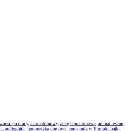
wność po pracy
,
alarm domowy
,
alergie pokarmowe
,
animal rescue
,
ka
,
audioguide
,
automatyka domowa
,
autostrady w Europie
,
bajki