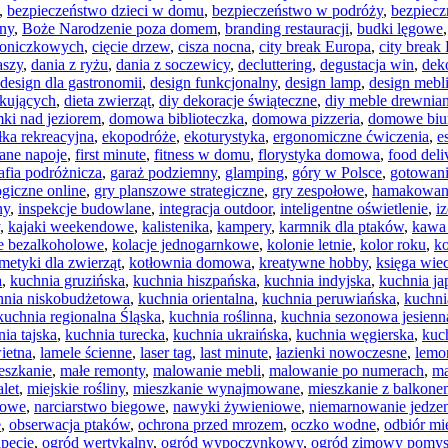
,
bezpieczeństwo dzieci w domu
,
bezpieczeństwo w podróży
,
bezpiecz
rny
,
Boże Narodzenie poza domem
,
branding restauracji
,
budki lęgowe
 doniczkowych
,
cięcie drzew
,
cisza nocna
,
city break Europa
,
city break
aszy
,
dania z ryżu
,
dania z soczewicy
,
decluttering
,
degustacja win
,
deko
design dla gastronomii
,
design funkcjonalny
,
design lamp
,
design mebl
tkujących
,
dieta zwierząt
,
diy dekoracje świąteczne
,
diy meble drewnia
ki nad jeziorem
,
domowa biblioteczka
,
domowa pizzeria
,
domowe biur
łka rekreacyjna
,
ekopodróże
,
ekoturystyka
,
ergonomiczne ćwiczenia
,
e
ane napoje
,
first minute
,
fitness w domu
,
florystyka domowa
,
food deli
afia podróżnicza
,
garaż podziemny
,
glamping
,
góry w Polsce
,
gotowani
ogiczne online
,
gry planszowe strategiczne
,
gry zespołowe
,
hamakowan
ny
,
inspekcje budowlane
,
integracja outdoor
,
inteligentne oświetlenie
,
i
,
kajaki weekendowe
,
kalistenika
,
kampery
,
karmnik dla ptaków
,
kawa 
le bezalkoholowe
,
kolacje jednogarnkowe
,
kolonie letnie
,
kolor roku
,
ko
metyki dla zwierząt
,
kotłownia domowa
,
kreatywne hobby
,
księga wie
a
,
kuchnia gruzińska
,
kuchnia hiszpańska
,
kuchnia indyjska
,
kuchnia ja
hnia niskobudżetowa
,
kuchnia orientalna
,
kuchnia peruwiańska
,
kuchni
kuchnia regionalna Śląska
,
kuchnia roślinna
,
kuchnia sezonowa jesienn
ia tajska
,
kuchnia turecka
,
kuchnia ukraińska
,
kuchnia węgierska
,
kuc
ietna
,
lamele ścienne
,
laser tag
,
last minute
,
łazienki nowoczesne
,
lemo
eszkanie
,
małe remonty
,
malowanie mebli
,
malowanie po numerach
,
ma
let
,
miejskie rośliny
,
mieszkanie wynajmowane
,
mieszkanie z balkone
mowe
,
narciarstwo biegowe
,
nawyki żywieniowe
,
niemarnowanie jedze
e
,
obserwacja ptaków
,
ochrona przed mrozem
,
oczko wodne
,
odbiór mi
apecie
,
ogród wertykalny
,
ogród wypoczynkowy
,
ogród zimowy pomys