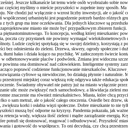
ześniej. Jeszcze kilkanaście lat temu wiele osób wyobrażało sobie no
z częściej myślimy o mieście przyszłości w zupełnie inny sposób. Ma b
u. Nie chodzi już wyłącznie o wzrost liczby inwestycji, ale o jakość 
współczesnej urbanistyki jest pogodzenie potrzeb bardzo różnych grup
da z tych grup ma inne oczekiwania. Dla jednych kluczowe są przedszk
 zaprojektowane miasto nie może być przypadkowym zbiorem funkcji. 
sta piętnastominutowego. To koncepcja, według której mieszkaniec pow
nia, poczta czy przystanek nie powinny wymagać wielokilometrowych do
noty. Ludzie częściej spotykają się w swojej dzielnicy, korzystają z
 bez odniesienia do zieleni. Drzewa, skwery, ogrody społeczne i duże 
, tłumi hałas i działa kojąco na psychikę. W zatłoczonym świecie konta
e w odbetonowywanie placów i podwórek. Zmiana jest widoczna szczegó
e powinna ona dominować nad człowiekiem. Inteligentne systemy zarzą
nacząco poprawić codzienne funkcjonowanie mieszkańców. Kluczowe jes
iązania cyfrowe są niewidoczne, bo działają płynnie i naturalnie. Mi
 przestrzeni miejskiej coraz większą rolę odgrywa także edukacja społ
otoczenie. Świadomy obywatel nie patrzy już na miasto wyłącznie przez
zanie ulic może zwiększyć ruch samochodowy, a likwidacja zieleni mo
 Ogromne znaczenie ma również mieszkalnictwo. Miasta, które chcą pr
o o sam metraż, ale o jakość całego otoczenia. Osiedle bez drzew, skle
, zwiększa korki i osłabia więzi społeczne. Dobre mieszkanie to nie tylk
yszłości muszą być odporne na kryzysy. Pandemia pokazała, jak ważne 
za retencja wody, większa ilość zieleni i mądre zarządzanie energią. 
tóre potrafi się dostosować, reagować i odbudowywać. Przyszłość mias
ania i gotowość do współpracy. To oni decydują, czy chcą przestrzeni 