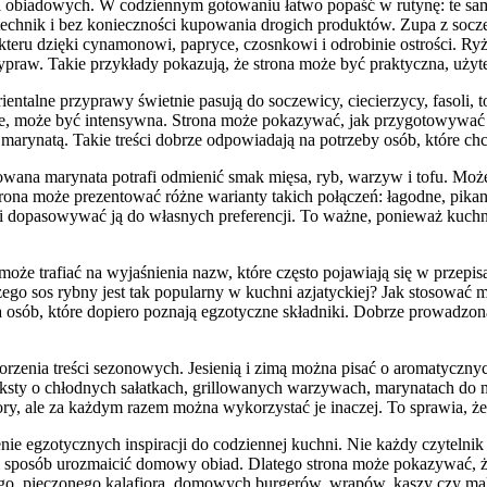
acji obiadowych. W codziennym gotowaniu łatwo popaść w rutynę: te sa
hnik i bez konieczności kupowania drogich produktów. Zupa z soczew
eru dzięki cynamonowi, papryce, czosnkowi i odrobinie ostrości. Ryż
raw. Takie przykłady pokazują, że strona może być praktyczna, użyte
ntalne przyprawy świetnie pasują do soczewicy, ciecierzycy, fasoli, to
e, może być intensywna. Strona może pokazywać, jak przygotowywać ar
arynatą. Takie treści dobrze odpowiadają na potrzeby osób, które chcą
na marynata potrafi odmienić smak mięsa, ryb, warzyw i tofu. Może b
trona może prezentować różne warianty takich połączeń: łagodne, pika
opasowywać ją do własnych preferencji. To ważne, ponieważ kuchnia 
że trafiać na wyjaśnienia nazw, które często pojawiają się w przepis
zego sos rybny jest tak popularny w kuchni azjatyckiej? Jak stosow
a osób, które dopiero poznają egzotyczne składniki. Dobrze prowadzon
rzenia treści sezonowych. Jesienią i zimą można pisać o aromatyczny
ksty o chłodnych sałatkach, grillowanych warzywach, marynatach do mi
ry, ale za każdym razem można wykorzystać je inaczej. To sprawia, że
enie egzotycznych inspiracji do codziennej kuchni. Nie każdy czytel
i sposób urozmaicić domowy obiad. Dlatego strona może pokazywać, 
go, pieczonego kalafiora, domowych burgerów, wrapów, kaszy czy makar