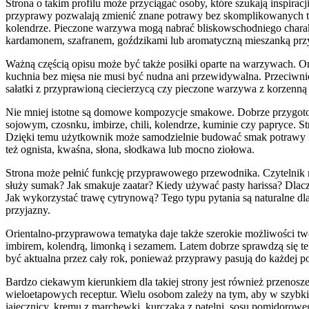
Strona o takim profilu może przyciągać osoby, które szukają inspir
przyprawy pozwalają zmienić znane potrawy bez skomplikowanych tec
kolendrze. Pieczone warzywa mogą nabrać bliskowschodniego charakt
kardamonem, szafranem, goździkami lub aromatyczną mieszanką przyp
Ważną częścią opisu może być także posiłki oparte na warzywach. Orie
kuchnia bez mięsa nie musi być nudna ani przewidywalna. Przeciwni
sałatki z przyprawioną ciecierzycą czy pieczone warzywa z korzenną m
Nie mniej istotne są domowe kompozycje smakowe. Dobrze przygotowa
sojowym, czosnku, imbirze, chili, kolendrze, kuminie czy papryce. S
Dzięki temu użytkownik może samodzielnie budować smak potrawy i d
też ognista, kwaśna, słona, słodkawa lub mocno ziołowa.
Strona może pełnić funkcję przyprawowego przewodnika. Czytelnik mo
służy sumak? Jak smakuje zaatar? Kiedy używać pasty harissa? Dlac
Jak wykorzystać trawę cytrynową? Tego typu pytania są naturalne dl
przyjazny.
Orientalno-przyprawowa tematyka daje także szerokie możliwości two
imbirem, kolendrą, limonką i sezamem. Latem dobrze sprawdzą się te
być aktualna przez cały rok, ponieważ przyprawy pasują do każdej po
Bardzo ciekawym kierunkiem dla takiej strony jest również przenosz
wieloetapowych receptur. Wielu osobom zależy na tym, aby w szybk
jajecznicy, kremu z marchewki, kurczaka z patelni, sosu pomidorowe