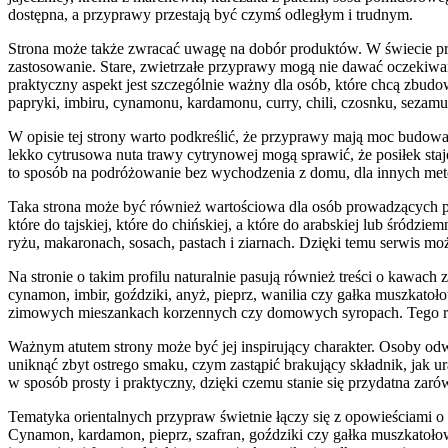
dostępna, a przyprawy przestają być czymś odległym i trudnym.
Strona może także zwracać uwagę na dobór produktów. W świecie przy
zastosowanie. Stare, zwietrzałe przyprawy mogą nie dawać oczekiwane
praktyczny aspekt jest szczególnie ważny dla osób, które chcą zbud
papryki, imbiru, cynamonu, kardamonu, curry, chili, czosnku, sezamu
W opisie tej strony warto podkreślić, że przyprawy mają moc budowa
lekko cytrusowa nuta trawy cytrynowej mogą sprawić, że posiłek sta
to sposób na podróżowanie bez wychodzenia z domu, dla innych metod
Taka strona może być również wartościowa dla osób prowadzących pr
które do tajskiej, które do chińskiej, a które do arabskiej lub śró
ryżu, makaronach, sosach, pastach i ziarnach. Dzięki temu serwis m
Na stronie o takim profilu naturalnie pasują również treści o kawa
cynamon, imbir, goździki, anyż, pieprz, wanilia czy gałka muszka
zimowych mieszankach korzennych czy domowych syropach. Tego rodza
Ważnym atutem strony może być jej inspirujący charakter. Osoby odwi
uniknąć zbyt ostrego smaku, czym zastąpić brakujący składnik, jak u
w sposób prosty i praktyczny, dzięki czemu stanie się przydatna zaró
Tematyka orientalnych przypraw świetnie łączy się z opowieściami 
Cynamon, kardamon, pieprz, szafran, goździki czy gałka muszkatołow