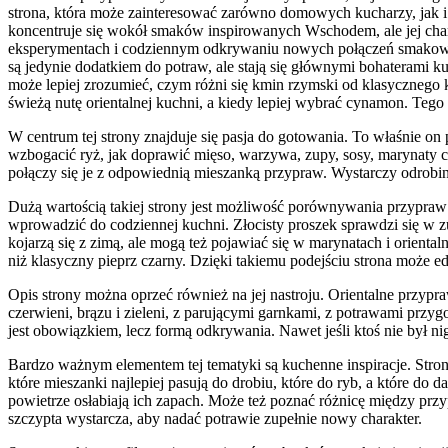
strona, która może zainteresować zarówno domowych kucharzy, jak i
koncentruje się wokół smaków inspirowanych Wschodem, ale jej chara
eksperymentach i codziennym odkrywaniu nowych połączeń smakow
są jedynie dodatkiem do potraw, ale stają się głównymi bohaterami 
może lepiej zrozumieć, czym różni się kmin rzymski od klasycznego k
świeżą nutę orientalnej kuchni, a kiedy lepiej wybrać cynamon. Teg
W centrum tej strony znajduje się pasja do gotowania. To właśnie o
wzbogacić ryż, jak doprawić mięso, warzywa, zupy, sosy, marynaty c
połączy się je z odpowiednią mieszanką przypraw. Wystarczy odrobina 
Dużą wartością takiej strony jest możliwość porównywania przypraw 
wprowadzić do codziennej kuchni. Złocisty proszek sprawdzi się w z
kojarzą się z zimą, ale mogą też pojawiać się w marynatach i orien
niż klasyczny pieprz czarny. Dzięki takiemu podejściu strona może 
Opis strony można oprzeć również na jej nastroju. Orientalne przyp
czerwieni, brązu i zieleni, z parującymi garnkami, z potrawami prz
jest obowiązkiem, lecz formą odkrywania. Nawet jeśli ktoś nie był n
Bardzo ważnym elementem tej tematyki są kuchenne inspiracje. Stron
które mieszanki najlepiej pasują do drobiu, które do ryb, a które do
powietrze osłabiają ich zapach. Może też poznać różnicę między przy
szczypta wystarcza, aby nadać potrawie zupełnie nowy charakter.