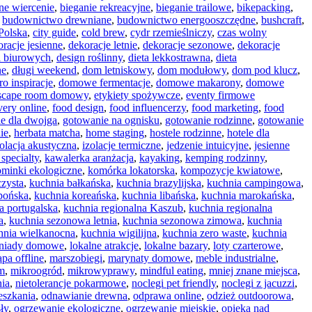
ne wiercenie
,
bieganie rekreacyjne
,
bieganie trailowe
,
bikepacking
,
,
budownictwo drewniane
,
budownictwo energooszczędne
,
bushcraft
,
 Polska
,
city guide
,
cold brew
,
cydr rzemieślniczy
,
czas wolny
racje jesienne
,
dekoracje letnie
,
dekoracje sezonowe
,
dekoracje
i biurowych
,
design roślinny
,
dieta lekkostrawna
,
dieta
ne
,
długi weekend
,
dom letniskowy
,
dom modułowy
,
dom pod klucz
,
o inspiracje
,
domowe fermentacje
,
domowe makarony
,
domowe
scape room domowy
,
etykiety spożywcze
,
eventy firmowe
very online
,
food design
,
food influencerzy
,
food marketing
,
food
e dla dwojga
,
gotowanie na ognisku
,
gotowanie rodzinne
,
gotowanie
ie
,
herbata matcha
,
home staging
,
hostele rodzinne
,
hotele dla
zolacja akustyczna
,
izolacje termiczne
,
jedzenie intuicyjne
,
jesienne
specialty
,
kawalerka aranżacja
,
kayaking
,
kemping rodzinny
,
minki ekologiczne
,
komórka lokatorska
,
kompozycje kwiatowe
,
czysta
,
kuchnia bałkańska
,
kuchnia brazylijska
,
kuchnia campingowa
,
pońska
,
kuchnia koreańska
,
kuchnia libańska
,
kuchnia marokańska
,
a portugalska
,
kuchnia regionalna Kaszub
,
kuchnia regionalna
a
,
kuchnia sezonowa letnia
,
kuchnia sezonowa zimowa
,
kuchnia
hnia wielkanocna
,
kuchnia wigilijna
,
kuchnia zero waste
,
kuchnia
niady domowe
,
lokalne atrakcje
,
lokalne bazary
,
loty czarterowe
,
pa offline
,
marszobiegi
,
marynaty domowe
,
meble industrialne
,
m
,
mikroogród
,
mikrowyprawy
,
mindful eating
,
mniej znane miejsca
,
nia
,
nietolerancje pokarmowe
,
noclegi pet friendly
,
noclegi z jacuzzi
,
eszkania
,
odnawianie drewna
,
odprawa online
,
odzież outdoorowa
,
ły
,
ogrzewanie ekologiczne
,
ogrzewanie miejskie
,
opieka nad