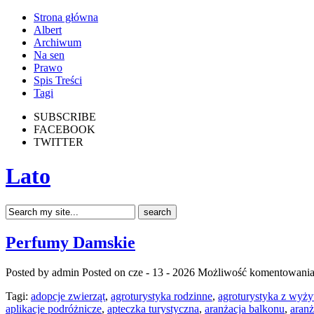
Strona główna
Albert
Archiwum
Na sen
Prawo
Spis Treści
Tagi
SUBSCRIBE
FACEBOOK
TWITTER
Lato
Perfumy Damskie
Posted by admin
Posted on cze - 13 - 2026
Możliwość komentowani
Tagi:
adopcje zwierząt
,
agroturystyka rodzinne
,
agroturystyka z wyż
aplikacje podróżnicze
,
apteczka turystyczna
,
aranżacja balkonu
,
aranż