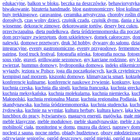
edukacyjne
,
balkon w bloku
,
beczka na deszczówkę
,
behawiorystyka
biwakowanie
,
bizuteria handmade
,
blog gastronomiczny
,
blog kulina
buty trekkingowe
,
caravaning
,
ceramika artystyczna
,
choroby roślin
dorosłych
,
czas wolny dzieci
,
czujnik czadu
,
czujnik dymu
,
dania z k
wiosenne
,
dekoracje zimowe
,
dekorowanie tortów
,
desery bez cukru
,
przeciwzapalna
,
dieta pudełkowa
,
dieta śródziemnomorska dla począ
dom przyjazny zwierzętom
,
dom szkieletowy
,
domek całoroczny
,
dom
nalewki
,
domowe przetwory
,
druk 3d hobby
,
dywany do salonu
,
dzia
integracyjne
,
eventy gastronomiczne
,
eventy przygodowe
,
fermentow
pairing
,
food truck festival
,
fotografia górska
,
fotografia nocna
,
fotogr
sous vide
,
gravel
,
grillowanie sezonowe
,
gry karciane rodzinne
,
gry l
zwierząt
,
hummus domowy
,
hydroponika domowa
,
indeks glikemicz
wyjazdy
,
jeziora w Polsce
,
joga dla początkujących
,
kącik czytelniczy
kempingi nad morzem
,
kiszonki domowe
,
klimatyzacja smart
,
koktaj
konferencje kulinarne
,
konferencje naukowe żywienie
,
konkursy
,
kos
kuchnia czeska
,
kuchnia dla singli
,
kuchnia francuska
,
kuchnia greck
kuchnia meksykańska
,
kuchnia molekularna
,
kuchnia niemiecka
,
kuc
Małopolski
,
kuchnia regionalna Mazur
,
kuchnia regionalna Podlasia
,
skandynawska
,
kuchnia śródziemnomorska
,
kuchnia studencka
,
kuchn
żydowska
,
kuchnie na wymiar
,
kultura herbaty
,
kultura kawy
,
łąka kw
lunchbox do pracy
,
łyżwiarstwo
,
magazyn energii
,
majówka
,
małe mi
meble klasyczne
,
meble modułowe
,
meble skandynawskie
,
meble z pa
mobilność ciała
,
monitoring w domu
,
muzea dla dzieci
,
naprawy do
noclegi z sauną
,
nocne niebo
,
obiady budżetowe
,
obozy młodzieżow
odżywianie seniorów
,
ogród deszczowy
,
ogród miejski
,
ogród na par