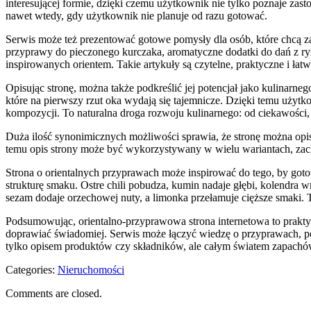
interesującej formie, dzięki czemu użytkownik nie tylko poznaje zasto
nawet wtedy, gdy użytkownik nie planuje od razu gotować.
Serwis może też prezentować gotowe pomysły dla osób, które chcą z
przyprawy do pieczonego kurczaka, aromatyczne dodatki do dań z ry
inspirowanych orientem. Takie artykuły są czytelne, praktyczne i ł
Opisując stronę, można także podkreślić jej potencjał jako kulinarne
które na pierwszy rzut oka wydają się tajemnicze. Dzięki temu użyt
kompozycji. To naturalna droga rozwoju kulinarnego: od ciekawości, 
Duża ilość synonimicznych możliwości sprawia, że stronę można op
temu opis strony może być wykorzystywany w wielu wariantach, zach
Strona o orientalnych przyprawach może inspirować do tego, by got
strukturę smaku. Ostre chili pobudza, kumin nadaje głębi, kolendr
sezam dodaje orzechowej nuty, a limonka przełamuje cięższe smaki.
Podsumowując, orientalno-przyprawowa strona internetowa to prakt
doprawiać świadomiej. Serwis może łączyć wiedzę o przyprawach, pomys
tylko opisem produktów czy składników, ale całym światem zapachó
Categories:
Nieruchomości
Comments are closed.