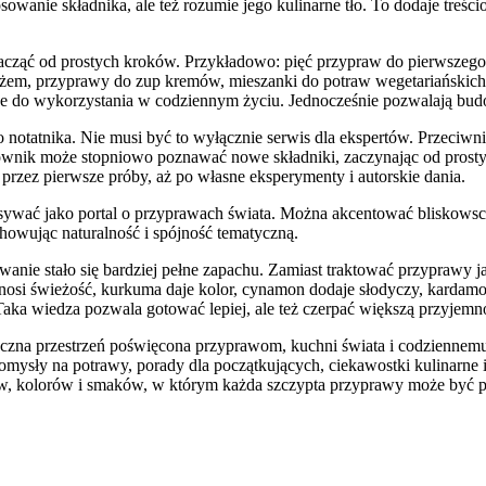
sowanie składnika, ale też rozumie jego kulinarne tło. To dodaje treści
acząć od prostych kroków. Przykładowo: pięć przypraw do pierwszego c
żem, przyprawy do zup kremów, mieszanki do potraw wegetariańskich,
atwe do wykorzystania w codziennym życiu. Jednocześnie pozwalają bu
go notatnika. Nie musi być to wyłącznie serwis dla ekspertów. Przeciw
kownik może stopniowo poznawać nowe składniki, zaczynając od prosty
przez pierwsze próby, aż po własne eksperymenty i autorskie dania.
isywać jako portal o przyprawach świata. Można akcentować bliskows
owując naturalność i spójność tematyczną.
owanie stało się bardziej pełne zapachu. Zamiast traktować przyprawy
a wnosi świeżość, kurkuma daje kolor, cynamon dodaje słodyczy, karda
 Taka wiedza pozwala gotować lepiej, ale też czerpać większą przyje
yczna przestrzeń poświęcona przyprawom, kuchni świata i codziennem
ły na potrawy, porady dla początkujących, ciekawostki kulinarne i ins
w, kolorów i smaków, w którym każda szczypta przyprawy może być p