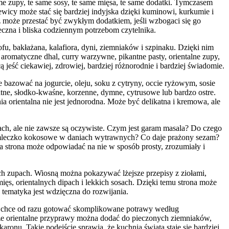
me zupy, te same sosy, te same mięsa, te same dodatki. Tymczasem
icy może stać się bardziej indyjska dzięki kuminowi, kurkumie i
 może przestać być zwykłym dodatkiem, jeśli wzbogaci się go
czna i bliska codziennym potrzebom czytelnika.
fu, bakłażana, kalafiora, dyni, ziemniaków i szpinaku. Dzięki nim
omatyczne dhal, curry warzywne, pikantne pasty, orientalne zupy,
 jeść ciekawiej, zdrowiej, bardziej różnorodnie i bardziej świadomie.
azować na jogurcie, oleju, soku z cytryny, occie ryżowym, sosie
ntne, słodko-kwaśne, korzenne, dymne, cytrusowe lub bardzo ostre.
orientalna nie jest jednorodna. Może być delikatna i kremowa, ale
ach, ale nie zawsze są oczywiste. Czym jest garam masala? Do czego
ać mleczko kokosowe w daniach wytrawnych? Co daje prażony sezam?
a strona może odpowiadać na nie w sposób prosty, zrozumiały i
ch zupach. Wiosną można pokazywać lżejsze przepisy z ziołami,
ęs, orientalnych dipach i lekkich sosach. Dzięki temu strona może
 tematyka jest wdzięczna do rozwijania.
nik chce od razu gotować skomplikowane potrawy według
że orientalne przyprawy można dodać do pieczonych ziemniaków,
onu. Takie podejście sprawia, że kuchnia świata staje się bardziej