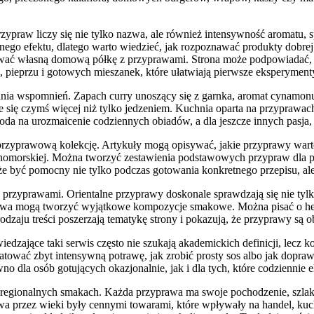
praw liczy się nie tylko nazwa, ale również intensywność aromatu, s
go efektu, dlatego warto wiedzieć, jak rozpoznawać produkty dobrej j
ować własną domową półkę z przyprawami. Strona może podpowiadać, od
, pieprzu i gotowych mieszanek, które ułatwiają pierwsze eksperyment
nia wspomnień. Zapach curry unoszący się z garnka, aromat cynamonu w
je się czymś więcej niż tylko jedzeniem. Kuchnia oparta na przypraw
a na urozmaicenie codziennych obiadów, a dla jeszcze innych pasja, 
zyprawową kolekcję. Artykuły mogą opisywać, jakie przyprawy warto m
dziemnomorskiej. Można tworzyć zestawienia podstawowych przypraw dla 
oże być pomocny nie tylko podczas gotowania konkretnego przepisu, a
ch z przyprawami. Orientalne przyprawy doskonale sprawdzają się nie 
tołowa mogą tworzyć wyjątkowe kompozycje smakowe. Można pisać o h
ju treści poszerzają tematykę strony i pokazują, że przyprawy są o
edzające taki serwis często nie szukają akademickich definicji, lecz 
ratować zbyt intensywną potrawę, jak zrobić prosty sos albo jak dopra
wno dla osób gotujących okazjonalnie, jak i dla tych, które codziennie
o regionalnych smakach. Każda przyprawa ma swoje pochodzenie, szlak
a przez wieki były cennymi towarami, które wpływały na handel, kuchn