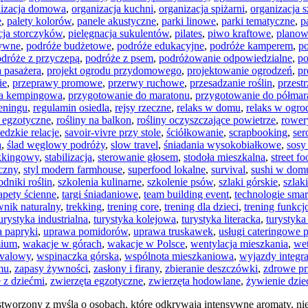
nizacja domowa
,
organizacja kuchni
,
organizacja spiżarni
,
organizacja s
e
,
palety kolorów
,
panele akustyczne
,
parki linowe
,
parki tematyczne
,
p
cja storczyków
,
pielęgnacja sukulentów
,
pilates
,
piwo kraftowe
,
planow
tywne
,
podróże budżetowe
,
podróże edukacyjne
,
podróże kamperem
,
po
dróże z przyczepą
,
podróże z psem
,
podróżowanie odpowiedzialne
,
po
 pasażera
,
projekt ogrodu przydomowego
,
projektowanie ogrodzeń
,
pr
ie
,
przeprawy promowe
,
przerwy ruchowe
,
przesadzanie roślin
,
przest
pa kempingowa
,
przygotowanie do maratonu
,
przygotowanie do półmar
reningu
,
regulamin osiedla
,
rejsy rzeczne
,
relaks w domu
,
relaks w ogro
y egzotyczne
,
rośliny na balkon
,
rośliny oczyszczające powietrze
,
rower
iedzkie relacje
,
savoir-vivre przy stole
,
ściółkowanie
,
scrapbooking
,
se
a
,
ślad węglowy podróży
,
slow travel
,
śniadania wysokobiałkowe
,
sos
ekkingowy
,
stabilizacja
,
sterowanie głosem
,
stodoła mieszkalna
,
street fo
yczny
,
styl modern farmhouse
,
superfood lokalne
,
survival
,
sushi w dom
odniki roślin
,
szkolenia kulinarne
,
szkolenie psów
,
szlaki górskie
,
szlak
apety ścienne
,
targi śniadaniowe
,
team building event
,
technologie sma
wnik naturalny
,
trekking
,
trening core
,
trening dla dzieci
,
trening funkcj
urystyka industrialna
,
turystyka kolejowa
,
turystyka literacka
,
turystyka
 papryki
,
uprawa pomidorów
,
uprawa truskawek
,
usługi cateringowe
mium
,
wakacje w górach
,
wakacje w Polsce
,
wentylacja mieszkania
,
wet
ivalowy
,
wspinaczka górska
,
wspólnota mieszkaniowa
,
wyjazdy integr
mu
,
zapasy żywności
,
zasłony i firany
,
zbieranie deszczówki
,
zdrowe pr
 z dziećmi
,
zwierzęta egzotyczne
,
zwierzęta hodowlane
,
żywienie dzie
 stworzony z myślą o osobach, które odkrywają intensywne aromaty, nieo