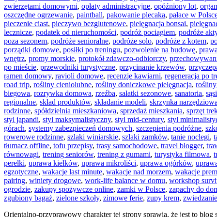
zwierzętami domowymi
,
opłaty administracyjne
,
opóźniony lot
,
orga
oszczędne ogrzewanie
,
paintball
,
pakowanie plecaka
,
pałace w Polsc
pieczenie ciast
,
pieczywo bezglutenowe
,
pielęgnacja bonsai
,
pielęgna
lecznicze
,
podatek od nieruchomości
,
podróż pociągiem
,
podróże ak
poza sezonem
,
podróże senioralne
,
podróże solo
,
podróże z kotem
,
po
porządki domowe
,
posiłki po treningu
,
pozwolenie na budowę
,
prawa
wnętrz
,
promy morskie
,
protokół zdawczo-odbiorczy
,
przechowywan
po mieście
,
przewodniki turystyczne
,
przycinanie krzewów
,
przycze
ramen domowy
,
ravioli domowe
,
recenzje kawiarni
,
regeneracja po t
road trip
,
rośliny cieniolubne
,
rośliny doniczkowe pielęgnacja
,
roślin
biegowa
,
rozrywka domowa
,
rzeźba
,
sałatki sezonowe
,
sanatoria
,
sąs
regionalne
,
skład produktów
,
składanie modeli
,
skrzynka narzędziow
rodzinne
,
spółdzielnia mieszkaniowa
,
sprzedaż mieszkania
,
sprzęt tr
styl japandi
,
styl maksymalistyczny
,
styl mid-century
,
styl minimalist
górach
,
systemy zabezpieczeń domowych
,
szczepienia podróżne
,
szk
rowerowe rodzinne
,
szlaki winiarskie
,
szlaki zamków
,
tanie noclegi
,
t
tłumacz offline
,
tofu przepisy
,
trasy samochodowe
,
travel blogger
,
tra
równowagi
,
trening seniorów
,
trening z gumami
,
turystyka filmowa
,
t
perełki
,
uprawa kiełków
,
uprawa mikroliści
,
uprawa ogórków
,
uprawa
egzotyczne
,
wakacje last minute
,
wakacje nad morzem
,
wakacje pre
pairing
,
winiety drogowe
,
work-life balance w domu
,
workshop surv
ogrodzie
,
zakupy spożywcze online
,
zamki w Polsce
,
zapachy do do
zgubiony bagaż
,
zielone szkoły
,
zimowe ferie
,
zupy krem
,
zwiedzanie
Orientalno-przyprawowy charakter tej strony sprawia, że jest to blog