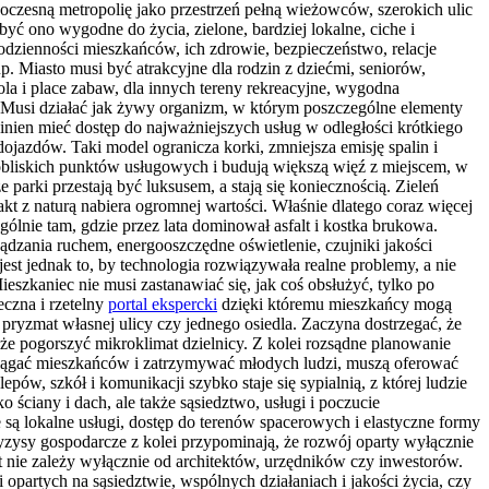
woczesną metropolię jako przestrzeń pełną wieżowców, szerokich ulic
yć ono wygodne do życia, zielone, bardziej lokalne, ciche i
codzienności mieszkańców, ich zdrowie, bezpieczeństwo, relacje
. Miasto musi być atrakcyjne dla rodzin z dziećmi, seniorów,
ola i place zabaw, dla innych tereny rekreacyjne, wygodna
Musi działać jak żywy organizm, w którym poszczególne elementy
inien mieć dostęp do najważniejszych usług w odległości krótkiego
jazdów. Taki model ogranicza korki, zmniejsza emisję spalin i
 pobliskich punktów usługowych i budują większą więź z miejscem, w
parki przestają być luksusem, a stają się koniecznością. Zieleń
kt z naturą nabiera ogromnej wartości. Właśnie dlatego coraz więcej
lnie tam, gdzie przez lata dominował asfalt i kostka brukowa.
dzania ruchem, energooszczędne oświetlenie, czujniki jakości
t jednak to, by technologia rozwiązywała realne problemy, a nie
eszkaniec nie musi zastanawiać się, jak coś obsłużyć, tylko po
eczna i rzetelny
portal ekspercki
dzięki któremu mieszkańcy mogą
 pryzmat własnej ulicy czy jednego osiedla. Zaczyna dostrzegać, że
że pogorszyć mikroklimat dzielnicy. Z kolei rozsądne planowanie
zyciągać mieszkańców i zatrzymywać młodych ludzi, muszą oferować
pów, szkół i komunikacji szybko staje się sypialnią, z której ludzie
o ściany i dach, ale także sąsiedztwo, usługi i poczucie
są lokalne usługi, dostęp do terenów spacerowych i elastyczne formy
Kryzysy gospodarcze z kolei przypominają, że rozwój oparty wyłącznie
t nie zależy wyłącznie od architektów, urzędników czy inwestorów.
opartych na sąsiedztwie, wspólnych działaniach i jakości życia, czy