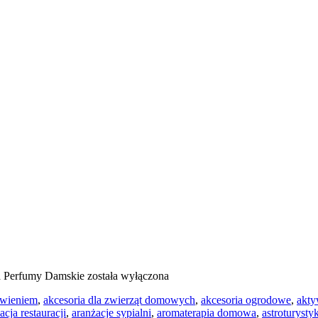
a
Perfumy Damskie
została wyłączona
ywieniem
,
akcesoria dla zwierząt domowych
,
akcesoria ogrodowe
,
akty
acja restauracji
,
aranżacje sypialni
,
aromaterapia domowa
,
astroturysty