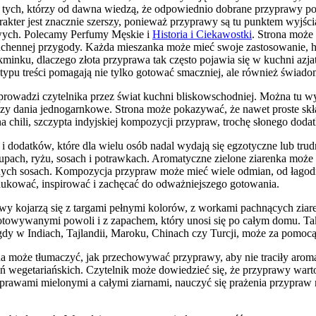
 tych, którzy od dawna wiedzą, że odpowiednio dobrane przyprawy pot
kter jest znacznie szerszy, ponieważ przyprawy są tu punktem wyjści
ych. Polecamy Perfumy Męskie i
Historia i Ciekawostki
. Strona może
kuchennej przygody. Każda mieszanka może mieć swoje zastosowanie, hi
minku, dlaczego złota przyprawa tak często pojawia się w kuchni azjat
o typu treści pomagają nie tylko gotować smaczniej, ale również świ
n prowadzi czytelnika przez świat kuchni bliskowschodniej. Można tu 
zy dania jednogarnkowe. Strona może pokazywać, że nawet proste skład
chili, szczypta indyjskiej kompozycji przypraw, trochę słonego dodatk
i dodatków, które dla wielu osób nadal wydają się egzotyczne lub tr
upach, ryżu, sosach i potrawkach. Aromatyczne zielone ziarenka może
talnych sosach. Kompozycja przypraw może mieć wiele odmian, od łagodn
edukować, inspirować i zachęcać do odważniejszego gotowania.
rawy kojarzą się z targami pełnymi kolorów, z workami pachnących zia
ygotowywanymi powoli i z zapachem, który unosi się po całym domu. Ta
igdy w Indiach, Tajlandii, Maroku, Chinach czy Turcji, może za pomoc
a może tłumaczyć, jak przechowywać przyprawy, aby nie traciły aromat
 dań wegetariańskich. Czytelnik może dowiedzieć się, że przyprawy war
prawami mielonymi a całymi ziarnami, nauczyć się prażenia przypraw n