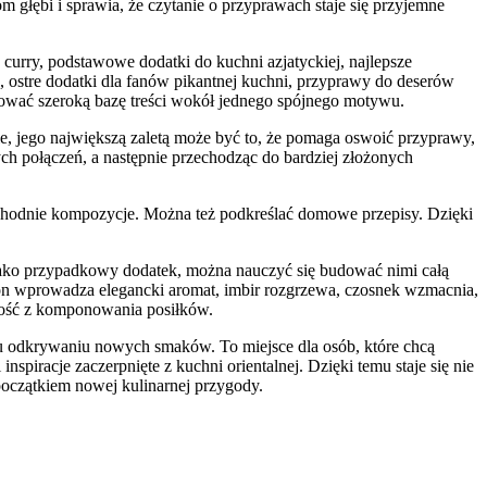
om głębi i sprawia, że czytanie o przyprawach staje się przyjemne
urry, podstawowe dodatki do kuchni azjatyckiej, najlepsze
 ostre dodatki dla fanów pikantnej kuchni, przyprawy do deserów
dować szeroką bazę treści wokół jednego spójnego motywu.
nie, jego największą zaletą może być to, że pomaga oswoić przyprawy,
ch połączeń, a następnie przechodząc do bardziej złożonych
chodnie kompozycje. Można też podkreślać domowe przepisy. Dzięki
 jako przypadkowy dodatek, można nauczyć się budować nimi całą
mon wprowadza elegancki aromat, imbir rozgrzewa, czosnek wzmacnia,
mność z komponowania posiłków.
u odkrywaniu nowych smaków. To miejsce dla osób, które chcą
piracje zaczerpnięte z kuchni orientalnej. Dzięki temu staje się nie
oczątkiem nowej kulinarnej przygody.