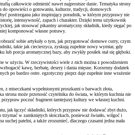
rafią całkowicie odmienić nawet najprostsze danie. Tematyka strony
a do opowieści o gotowaniu, kulturze, tradycji, domowych
 być postrzegana jako inspirujący poradnik, w którym przyprawy nie
storię, intensywność, zapach i charakter. Dzięki temu użytkownik
yckiej, jak stosować pikantny aromatyczny składnik, kiedy sięgać po
adomiej komponować własne potrawy.
wyobrazić sobie artykuły o tym, jak przygotować domowe curry, czym
niki, takie jak ciecierzyca, zyskują zupełnie nowy wymiar, gdy
u lub porcja aromatycznej bazy, aby zwykły posiłek stał się głęboki.
udne w użyciu. W rzeczywistości wiele z nich można z powodzeniem
 wzbogacić kawę, herbatę, desery i dania mięsne. Korzenny dodatek
ych po bardzo ostre. egzotyczny pieprz daje zupełnie inne wrażenie
ren, z miseczkami wypełnionymi proszkami o barwach złota,
ka strona może przenosić czytelnika do świata, w którym kuchnia nie
ą przypraw poczuć fragment tamtejszej kultury we własnej kuchni.
u, jak łączyć składniki, których przypraw nie dodawać zbyt dużo,
to trzymać w zamkniętych słoiczkach, ponieważ światło, wilgoć i
a suchej patelni, a także zrozumieć, dlaczego czasami jedna mała