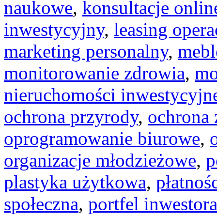
naukowe
,
konsultacje onlin
inwestycyjny
,
leasing opera
marketing personalny
,
mebl
monitorowanie zdrowia
,
mo
nieruchomości inwestycyjn
ochrona przyrody
,
ochrona 
oprogramowanie biurowe
,
organizacje młodzieżowe
,
p
plastyka użytkowa
,
płatnoś
społeczna
,
portfel inwestor