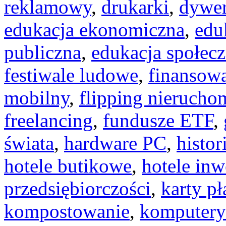
reklamowy
,
drukarki
,
dywer
edukacja ekonomiczna
,
edu
publiczna
,
edukacja społec
festiwale ludowe
,
finansowa
mobilny
,
flipping nierucho
freelancing
,
fundusze ETF
,
świata
,
hardware PC
,
histor
hotele butikowe
,
hotele inw
przedsiębiorczości
,
karty pł
kompostowanie
,
komputer