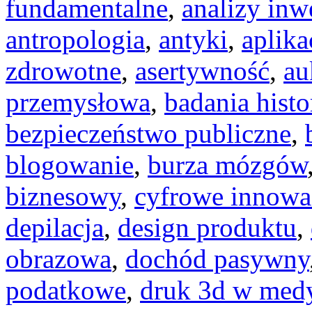
fundamentalne
,
analizy inw
antropologia
,
antyki
,
aplika
zdrowotne
,
asertywność
,
au
przemysłowa
,
badania hist
bezpieczeństwo publiczne
,
blogowanie
,
burza mózgów
biznesowy
,
cyfrowe innowa
depilacja
,
design produktu
,
obrazowa
,
dochód pasywny
podatkowe
,
druk 3d w med