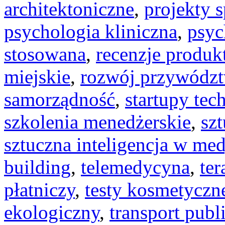
architektoniczne
,
projekty 
psychologia kliniczna
,
psyc
stosowana
,
recenzje produk
miejskie
,
rozwój przywódz
samorządność
,
startupy tec
szkolenia menedżerskie
,
szt
sztuczna inteligencja w me
building
,
telemedycyna
,
te
płatniczy
,
testy kosmetyczn
ekologiczny
,
transport publ