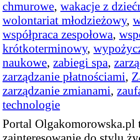
chmurowe
,
wakacje z dzieć
wolontariat młodzieżowy
,
w
współpraca zespołowa
,
wsp
krótkoterminowy
,
wypożyc
naukowe
,
zabiegi spa
,
zarz
zarządzanie płatnościami
,
Z
zarządzanie zmianami
,
zauf
technologie
Portal Olgakomorowska.pl to
zainteresowanie do stylu życ